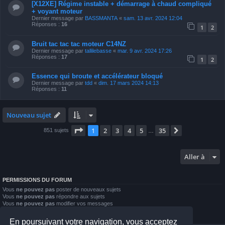
[X12XE] Régime instable + démarrage à chaud compliqué
+ voyant moteur
Dernier message par
BASSMANTA
«
sam. 13 avr. 2024 12:04
Réponses :
16
1
2
Bruit tac tac tac moteur C14NZ
Dernier message par
tallilebasse
«
mar. 9 avr. 2024 17:26
Réponses :
17
1
2
Essence qui broute et accélérateur bloqué
Dernier message par
tdd
«
dim. 17 mars 2024 14:13
Réponses :
11
Nouveau sujet
Page
1
sur
35
1
2
3
4
5
35
Suivante
851 sujets
…
Aller à
PERMISSIONS DU FORUM
Vous
ne pouvez pas
poster de nouveaux sujets
Vous
ne pouvez pas
répondre aux sujets
Vous
ne pouvez pas
modifier vos messages
Vous
ne pouvez pas
supprimer vos messages
Vous
ne pouvez pas
joindre des fichiers
En poursuivant votre navigation, vous acceptez