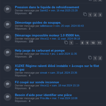
Pression dans le liquide de refroidissement
Dernier message par
Sam62
«
ven. 16 mai 2025 23:28
Réponses :
40
1
2
3
Démontage guides de soupape.
Dernier message par
tallilebasse
«
ven. 20 sept. 2024 00:43
Réponses :
3
Démarrage impossible moteur 1.0 85000 km.
Dernier message par
Vince11
«
mer. 11 sept. 2024 08:18
Réponses :
158
1
8
9
10
11
…
Help jauge de carburant et pompe
Dernier message par
Vince11
«
jeu. 1 août 2024 11:35
Réponses :
29
1
2
X12XE Régime ralenti élévé instable + à-coups sur le filet
de gaz
Dernier message par
streak
«
sam. 20 juil. 2024 23:36
Réponses :
4
Fil coupé sur sonde inconnue
Dernier message par
Vince11
«
sam. 18 mai 2024 15:19
Réponses :
8
Besoin d'aide pour identifier une pièce
Dernier message par
Priscillia
«
mar. 7 mai 2024 10:08
Réponses :
4