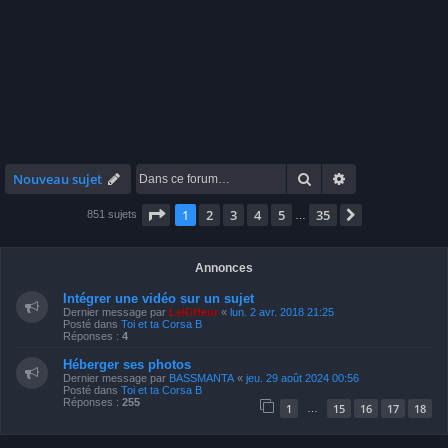
Rechercher
Recherche avan
Nouveau sujet
Page
1
sur
35
1
2
3
4
5
35
Suivante
851 sujets
…
Annonces
Intégrer une vidéo sur un sujet
Dernier message par
LeKiffeur
«
lun. 2 avr. 2018 21:25
Posté dans
Toi et ta Corsa B
Réponses :
4
Héberger ses photos
Dernier message par
BASSMANTA
«
jeu. 29 août 2024 00:56
Posté dans
Toi et ta Corsa B
Réponses :
255
1
15
16
17
18
…