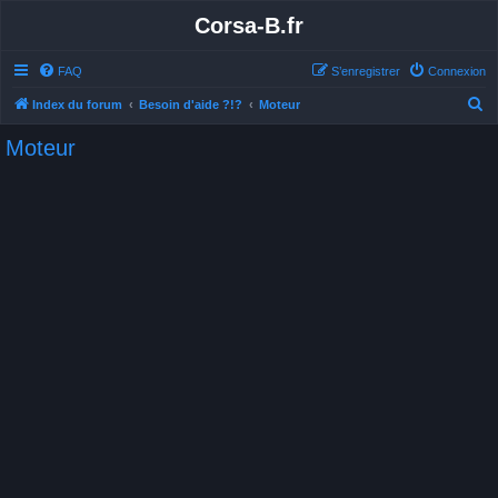
Corsa-B.fr
FAQ
S’enregistrer
Connexion
R
Index du forum
Besoin d'aide ?!?
Moteur
e
Moteur
c
h
e
r
c
h
e
r