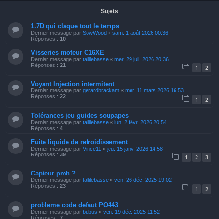
Sujets
1.7D qui claque tout le temps
Dernier message par
SowWood
«
sam. 1 août 2026 00:36
Réponses :
10
Visseries moteur C16XE
Dernier message par
tallilebasse
«
mer. 29 juil. 2026 20:36
Réponses :
21
1
2
Voyant Injection intermitent
Dernier message par
gerardbrackam
«
mer. 11 mars 2026 16:53
Réponses :
22
1
2
Tolérances jeu guides soupapes
Dernier message par
tallilebasse
«
lun. 2 févr. 2026 20:54
Réponses :
4
Fuite liquide de refroidissement
Dernier message par
Vince11
«
jeu. 15 janv. 2026 14:58
Réponses :
39
1
2
3
Capteur pmh ?
Dernier message par
tallilebasse
«
ven. 26 déc. 2025 19:02
Réponses :
23
1
2
probleme code defaut PO443
Dernier message par
bubus
«
ven. 19 déc. 2025 11:52
Réponses :
7