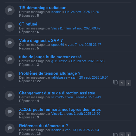
TIS démontage radiateur
Dernier message par
Kookie
«
lun. 24 nov. 2025 18:26
Réponses :
5
CT refusé
Dernier message par
Vince11
«
lun. 24 nov. 2025 09:47
Réponses :
6
Votre diagnostic SVP ?
Dernier message par
speed69
«
ven. 7 nov. 2025 21:47
Réponses :
5
tube de jauge huile moteur cassé
Dernier message par
g119129be
«
lun. 20 oct. 2025 21:28
Réponses :
3
Problème de tension allumage ?
Dernier message par
tallilebasse
«
sam. 20 sept. 2025 19:54
Réponses :
22
1
2
Changement durite de direction assistée
Dernier message par
Numa35
«
ven. 8 août 2025 19:49
Réponses :
4
X12XE petite remise à neuf après des fuites
Dernier message par
Vince11
«
ven. 1 août 2025 13:20
Réponses :
9
Référence du démarreur ?
Dernier message par
Kookie
«
ven. 13 juin 2025 22:54
Réponses :
16
1
2