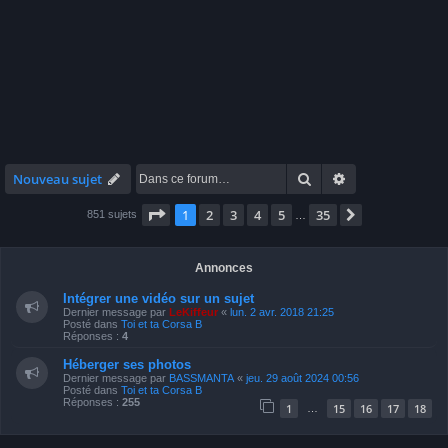
Rechercher
Recherche avan
Nouveau sujet
Page
1
sur
35
1
2
3
4
5
35
Suivante
851 sujets
…
Annonces
Intégrer une vidéo sur un sujet
Dernier message par
LeKiffeur
«
lun. 2 avr. 2018 21:25
Posté dans
Toi et ta Corsa B
Réponses :
4
Héberger ses photos
Dernier message par
BASSMANTA
«
jeu. 29 août 2024 00:56
Posté dans
Toi et ta Corsa B
Réponses :
255
1
15
16
17
18
…