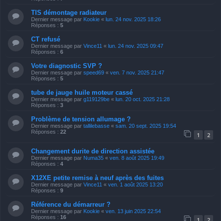
TIS démontage radiateur
Dernier message par
Kookie
«
lun. 24 nov. 2025 18:26
Réponses :
5
CT refusé
Dernier message par
Vince11
«
lun. 24 nov. 2025 09:47
Réponses :
6
Votre diagnostic SVP ?
Dernier message par
speed69
«
ven. 7 nov. 2025 21:47
Réponses :
5
tube de jauge huile moteur cassé
Dernier message par
g119129be
«
lun. 20 oct. 2025 21:28
Réponses :
3
Problème de tension allumage ?
Dernier message par
tallilebasse
«
sam. 20 sept. 2025 19:54
Réponses :
22
1
2
Changement durite de direction assistée
Dernier message par
Numa35
«
ven. 8 août 2025 19:49
Réponses :
4
X12XE petite remise à neuf après des fuites
Dernier message par
Vince11
«
ven. 1 août 2025 13:20
Réponses :
9
Référence du démarreur ?
Dernier message par
Kookie
«
ven. 13 juin 2025 22:54
Réponses :
16
1
2