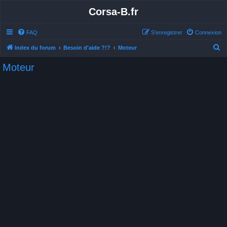
Corsa-B.fr
FAQ
S’enregistrer
Connexion
R
Index du forum
Besoin d'aide ?!?
Moteur
e
Moteur
c
h
e
r
c
h
e
r