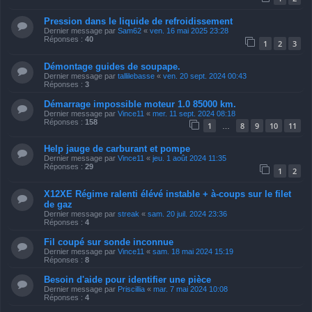
Pression dans le liquide de refroidissement
Dernier message par
Sam62
«
ven. 16 mai 2025 23:28
Réponses :
40
1
2
3
Démontage guides de soupape.
Dernier message par
tallilebasse
«
ven. 20 sept. 2024 00:43
Réponses :
3
Démarrage impossible moteur 1.0 85000 km.
Dernier message par
Vince11
«
mer. 11 sept. 2024 08:18
Réponses :
158
1
8
9
10
11
…
Help jauge de carburant et pompe
Dernier message par
Vince11
«
jeu. 1 août 2024 11:35
Réponses :
29
1
2
X12XE Régime ralenti élévé instable + à-coups sur le filet
de gaz
Dernier message par
streak
«
sam. 20 juil. 2024 23:36
Réponses :
4
Fil coupé sur sonde inconnue
Dernier message par
Vince11
«
sam. 18 mai 2024 15:19
Réponses :
8
Besoin d'aide pour identifier une pièce
Dernier message par
Priscillia
«
mar. 7 mai 2024 10:08
Réponses :
4