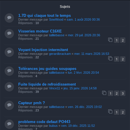
Sujets
1.7D qui claque tout le temps
Dernier message par
SowWood
«
sam. 1 août 2026 00:36
Réponses :
10
Visseries moteur C16XE
Dernier message par
tallilebasse
«
mer. 29 juil. 2026 20:36
Réponses :
21
1
2
Voyant Injection intermitent
Dernier message par
gerardbrackam
«
mer. 11 mars 2026 16:53
Réponses :
22
1
2
Tolérances jeu guides soupapes
Dernier message par
tallilebasse
«
lun. 2 févr. 2026 20:54
Réponses :
4
Fuite liquide de refroidissement
Dernier message par
Vince11
«
jeu. 15 janv. 2026 14:58
Réponses :
39
1
2
3
Capteur pmh ?
Dernier message par
tallilebasse
«
ven. 26 déc. 2025 19:02
Réponses :
23
1
2
probleme code defaut PO443
Dernier message par
bubus
«
ven. 19 déc. 2025 11:52
Réponses :
7