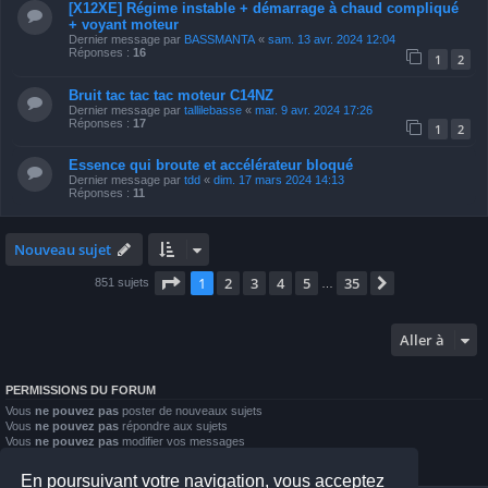
[X12XE] Régime instable + démarrage à chaud compliqué
+ voyant moteur
Dernier message par
BASSMANTA
«
sam. 13 avr. 2024 12:04
Réponses :
16
1
2
Bruit tac tac tac moteur C14NZ
Dernier message par
tallilebasse
«
mar. 9 avr. 2024 17:26
Réponses :
17
1
2
Essence qui broute et accélérateur bloqué
Dernier message par
tdd
«
dim. 17 mars 2024 14:13
Réponses :
11
Nouveau sujet
Page
1
sur
35
1
2
3
4
5
35
Suivante
851 sujets
…
Aller à
PERMISSIONS DU FORUM
Vous
ne pouvez pas
poster de nouveaux sujets
Vous
ne pouvez pas
répondre aux sujets
Vous
ne pouvez pas
modifier vos messages
Vous
ne pouvez pas
supprimer vos messages
Vous
ne pouvez pas
joindre des fichiers
En poursuivant votre navigation, vous acceptez