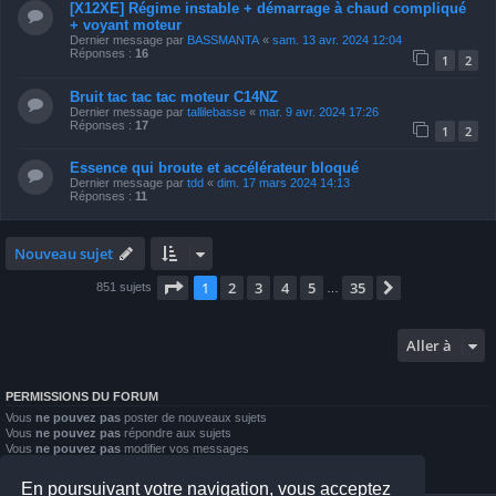
[X12XE] Régime instable + démarrage à chaud compliqué
+ voyant moteur
Dernier message par
BASSMANTA
«
sam. 13 avr. 2024 12:04
Réponses :
16
1
2
Bruit tac tac tac moteur C14NZ
Dernier message par
tallilebasse
«
mar. 9 avr. 2024 17:26
Réponses :
17
1
2
Essence qui broute et accélérateur bloqué
Dernier message par
tdd
«
dim. 17 mars 2024 14:13
Réponses :
11
Nouveau sujet
Page
1
sur
35
1
2
3
4
5
35
Suivante
851 sujets
…
Aller à
PERMISSIONS DU FORUM
Vous
ne pouvez pas
poster de nouveaux sujets
Vous
ne pouvez pas
répondre aux sujets
Vous
ne pouvez pas
modifier vos messages
Vous
ne pouvez pas
supprimer vos messages
Vous
ne pouvez pas
joindre des fichiers
En poursuivant votre navigation, vous acceptez