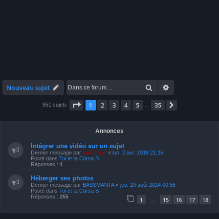
Rechercher
Recherche avan
Nouveau sujet
Page
1
sur
35
1
2
3
4
5
35
Suivante
851 sujets
…
Annonces
Intégrer une vidéo sur un sujet
Dernier message par
LeKiffeur
«
lun. 2 avr. 2018 21:25
Posté dans
Toi et ta Corsa B
Réponses :
4
Héberger ses photos
Dernier message par
BASSMANTA
«
jeu. 29 août 2024 00:56
Posté dans
Toi et ta Corsa B
Réponses :
255
1
15
16
17
18
…