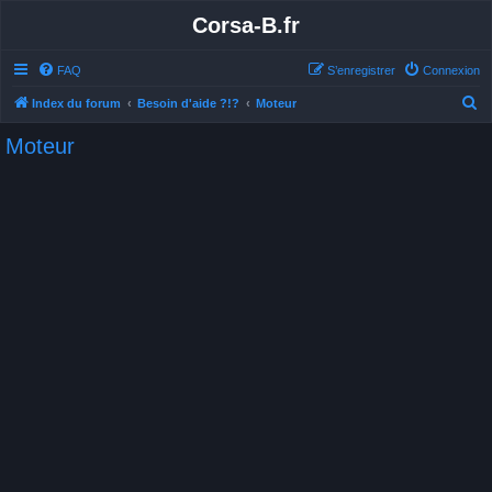
Corsa-B.fr
FAQ
S’enregistrer
Connexion
R
Index du forum
Besoin d'aide ?!?
Moteur
e
Moteur
c
h
e
r
c
h
e
r