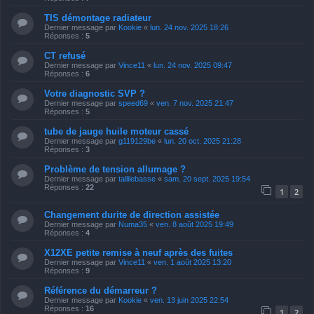
TIS démontage radiateur
Dernier message par
Kookie
«
lun. 24 nov. 2025 18:26
Réponses :
5
CT refusé
Dernier message par
Vince11
«
lun. 24 nov. 2025 09:47
Réponses :
6
Votre diagnostic SVP ?
Dernier message par
speed69
«
ven. 7 nov. 2025 21:47
Réponses :
5
tube de jauge huile moteur cassé
Dernier message par
g119129be
«
lun. 20 oct. 2025 21:28
Réponses :
3
Problème de tension allumage ?
Dernier message par
tallilebasse
«
sam. 20 sept. 2025 19:54
Réponses :
22
1
2
Changement durite de direction assistée
Dernier message par
Numa35
«
ven. 8 août 2025 19:49
Réponses :
4
X12XE petite remise à neuf après des fuites
Dernier message par
Vince11
«
ven. 1 août 2025 13:20
Réponses :
9
Référence du démarreur ?
Dernier message par
Kookie
«
ven. 13 juin 2025 22:54
Réponses :
16
1
2