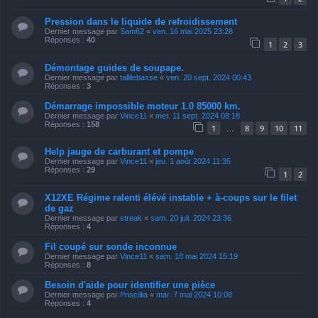
Pression dans le liquide de refroidissement
Dernier message par
Sam62
«
ven. 16 mai 2025 23:28
Réponses :
40
1
2
3
Démontage guides de soupape.
Dernier message par
tallilebasse
«
ven. 20 sept. 2024 00:43
Réponses :
3
Démarrage impossible moteur 1.0 85000 km.
Dernier message par
Vince11
«
mer. 11 sept. 2024 08:18
Réponses :
158
1
8
9
10
11
…
Help jauge de carburant et pompe
Dernier message par
Vince11
«
jeu. 1 août 2024 11:35
Réponses :
29
1
2
X12XE Régime ralenti élévé instable + à-coups sur le filet
de gaz
Dernier message par
streak
«
sam. 20 juil. 2024 23:36
Réponses :
4
Fil coupé sur sonde inconnue
Dernier message par
Vince11
«
sam. 18 mai 2024 15:19
Réponses :
8
Besoin d'aide pour identifier une pièce
Dernier message par
Priscillia
«
mar. 7 mai 2024 10:08
Réponses :
4