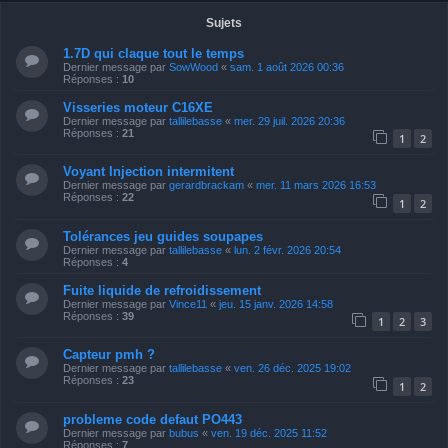
Sujets
1.7D qui claque tout le temps
Dernier message par
SowWood
«
sam. 1 août 2026 00:36
Réponses :
10
Visseries moteur C16XE
Dernier message par
tallilebasse
«
mer. 29 juil. 2026 20:36
Réponses :
21
1
2
Voyant Injection intermitent
Dernier message par
gerardbrackam
«
mer. 11 mars 2026 16:53
Réponses :
22
1
2
Tolérances jeu guides soupapes
Dernier message par
tallilebasse
«
lun. 2 févr. 2026 20:54
Réponses :
4
Fuite liquide de refroidissement
Dernier message par
Vince11
«
jeu. 15 janv. 2026 14:58
Réponses :
39
1
2
3
Capteur pmh ?
Dernier message par
tallilebasse
«
ven. 26 déc. 2025 19:02
Réponses :
23
1
2
probleme code defaut PO443
Dernier message par
bubus
«
ven. 19 déc. 2025 11:52
Réponses :
7