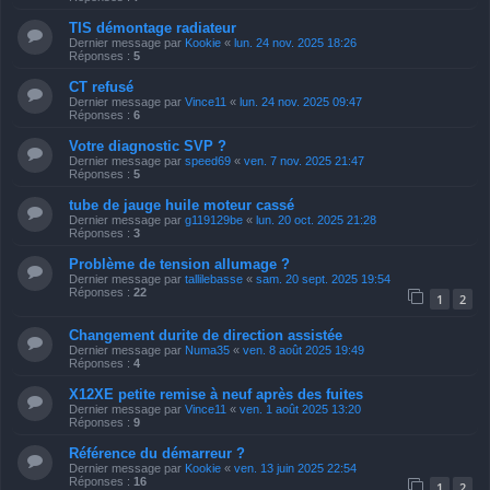
TIS démontage radiateur
Dernier message par
Kookie
«
lun. 24 nov. 2025 18:26
Réponses :
5
CT refusé
Dernier message par
Vince11
«
lun. 24 nov. 2025 09:47
Réponses :
6
Votre diagnostic SVP ?
Dernier message par
speed69
«
ven. 7 nov. 2025 21:47
Réponses :
5
tube de jauge huile moteur cassé
Dernier message par
g119129be
«
lun. 20 oct. 2025 21:28
Réponses :
3
Problème de tension allumage ?
Dernier message par
tallilebasse
«
sam. 20 sept. 2025 19:54
Réponses :
22
1
2
Changement durite de direction assistée
Dernier message par
Numa35
«
ven. 8 août 2025 19:49
Réponses :
4
X12XE petite remise à neuf après des fuites
Dernier message par
Vince11
«
ven. 1 août 2025 13:20
Réponses :
9
Référence du démarreur ?
Dernier message par
Kookie
«
ven. 13 juin 2025 22:54
Réponses :
16
1
2