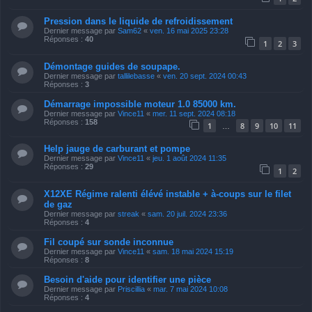
Pression dans le liquide de refroidissement
Dernier message par
Sam62
«
ven. 16 mai 2025 23:28
Réponses :
40
1
2
3
Démontage guides de soupape.
Dernier message par
tallilebasse
«
ven. 20 sept. 2024 00:43
Réponses :
3
Démarrage impossible moteur 1.0 85000 km.
Dernier message par
Vince11
«
mer. 11 sept. 2024 08:18
Réponses :
158
1
8
9
10
11
…
Help jauge de carburant et pompe
Dernier message par
Vince11
«
jeu. 1 août 2024 11:35
Réponses :
29
1
2
X12XE Régime ralenti élévé instable + à-coups sur le filet
de gaz
Dernier message par
streak
«
sam. 20 juil. 2024 23:36
Réponses :
4
Fil coupé sur sonde inconnue
Dernier message par
Vince11
«
sam. 18 mai 2024 15:19
Réponses :
8
Besoin d'aide pour identifier une pièce
Dernier message par
Priscillia
«
mar. 7 mai 2024 10:08
Réponses :
4