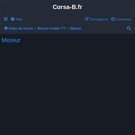
Corsa-B.fr
FAQ
S’enregistrer
Connexion
R
Index du forum
Besoin d'aide ?!?
Moteur
e
Moteur
c
h
e
r
c
h
e
r