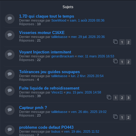
Sujets
1.7D qui claque tout le temps
Dernier message par
SowWood
«
sam. 1 août 2026 00:36
Réponses :
10
Visseries moteur C16XE
Dernier message par
tallilebasse
«
mer. 29 juil. 2026 20:36
Réponses :
21
1
2
Voyant Injection intermitent
Dernier message par
gerardbrackam
«
mer. 11 mars 2026 16:53
Réponses :
22
1
2
Tolérances jeu guides soupapes
Dernier message par
tallilebasse
«
lun. 2 févr. 2026 20:54
Réponses :
4
Fuite liquide de refroidissement
Dernier message par
Vince11
«
jeu. 15 janv. 2026 14:58
Réponses :
39
1
2
3
Capteur pmh ?
Dernier message par
tallilebasse
«
ven. 26 déc. 2025 19:02
Réponses :
23
1
2
probleme code defaut PO443
Dernier message par
bubus
«
ven. 19 déc. 2025 11:52
Réponses :
7