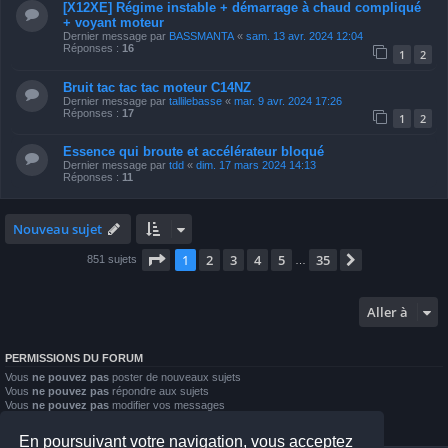
[X12XE] Régime instable + démarrage à chaud compliqué
+ voyant moteur
Dernier message par
BASSMANTA
«
sam. 13 avr. 2024 12:04
Réponses :
16
1
2
Bruit tac tac tac moteur C14NZ
Dernier message par
tallilebasse
«
mar. 9 avr. 2024 17:26
Réponses :
17
1
2
Essence qui broute et accélérateur bloqué
Dernier message par
tdd
«
dim. 17 mars 2024 14:13
Réponses :
11
Nouveau sujet
Page
1
sur
35
1
2
3
4
5
35
Suivante
851 sujets
…
Aller à
PERMISSIONS DU FORUM
Vous
ne pouvez pas
poster de nouveaux sujets
Vous
ne pouvez pas
répondre aux sujets
Vous
ne pouvez pas
modifier vos messages
Vous
ne pouvez pas
supprimer vos messages
Vous
ne pouvez pas
joindre des fichiers
En poursuivant votre navigation, vous acceptez