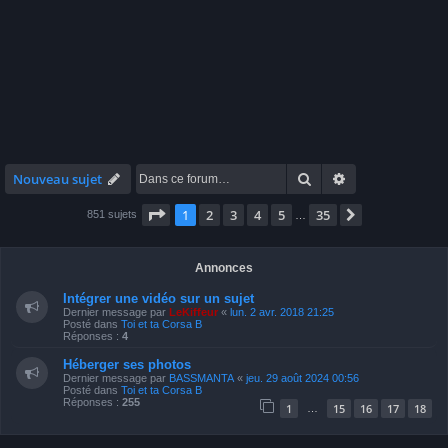
Rechercher
Recherche avan
Nouveau sujet
Page
1
sur
35
1
2
3
4
5
35
Suivante
851 sujets
…
Annonces
Intégrer une vidéo sur un sujet
Dernier message par
LeKiffeur
«
lun. 2 avr. 2018 21:25
Posté dans
Toi et ta Corsa B
Réponses :
4
Héberger ses photos
Dernier message par
BASSMANTA
«
jeu. 29 août 2024 00:56
Posté dans
Toi et ta Corsa B
Réponses :
255
1
15
16
17
18
…