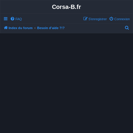
Corsa-B.fr
FAQ
S’enregistrer
Connexion
R
Index du forum
Besoin d'aide ?!?
e
c
h
e
r
c
h
e
r