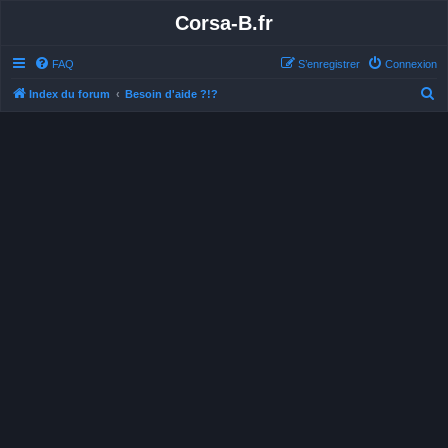
Corsa-B.fr
FAQ
S’enregistrer
Connexion
R
Index du forum
Besoin d'aide ?!?
e
c
h
e
r
c
h
e
r