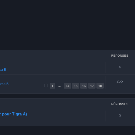
cher
echerche avancée
RÉPONSES
4
rsa B
255
orsa B
1
14
15
16
17
18
…
RÉPONSES
r pour Tigra A)
0