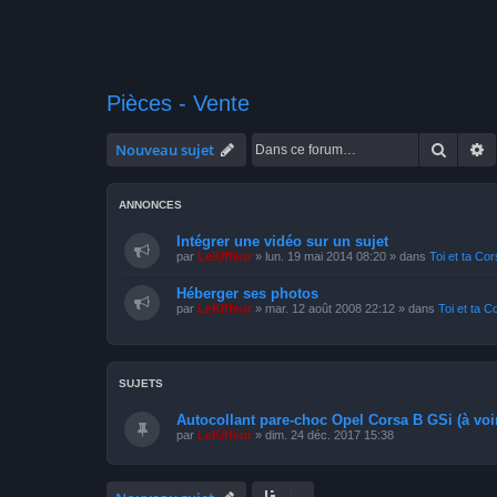
Pièces - Vente
Recher
R
Nouveau sujet
ANNONCES
Intégrer une vidéo sur un sujet
par
LeKiffeur
»
lun. 19 mai 2014 08:20
» dans
Toi et ta Co
Héberger ses photos
par
LeKiffeur
»
mar. 12 août 2008 22:12
» dans
Toi et ta C
SUJETS
Autocollant pare-choc Opel Corsa B GSi (à voi
par
LeKiffeur
»
dim. 24 déc. 2017 15:38