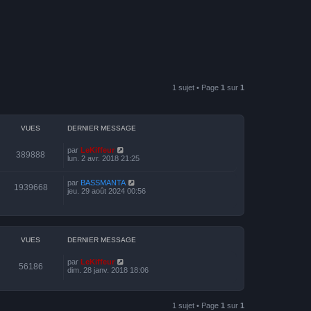
1 sujet • Page
1
sur
1
VUES
DERNIER MESSAGE
par
LeKiffeur
389888
lun. 2 avr. 2018 21:25
par
BASSMANTA
1939668
jeu. 29 août 2024 00:56
VUES
DERNIER MESSAGE
par
LeKiffeur
56186
dim. 28 janv. 2018 18:06
1 sujet • Page
1
sur
1