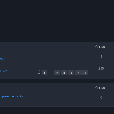
cher
echerche avancée
RÉPONSES
4
rsa B
255
orsa B
1
14
15
16
17
18
…
RÉPONSES
r pour Tigra A)
0