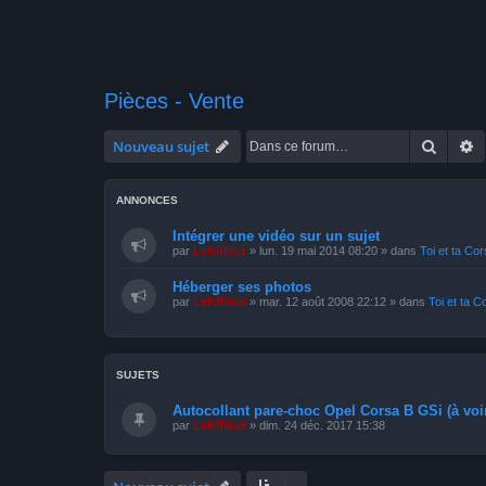
Pièces - Vente
Recher
R
Nouveau sujet
ANNONCES
Intégrer une vidéo sur un sujet
par
LeKiffeur
»
lun. 19 mai 2014 08:20
» dans
Toi et ta Co
Héberger ses photos
par
LeKiffeur
»
mar. 12 août 2008 22:12
» dans
Toi et ta C
SUJETS
Autocollant pare-choc Opel Corsa B GSi (à voi
par
LeKiffeur
»
dim. 24 déc. 2017 15:38