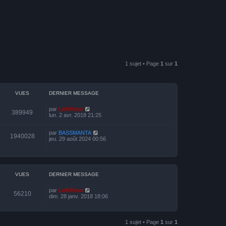
1 sujet • Page
1
sur
1
VUES
DERNIER MESSAGE
par
LeKiffeur
389949
lun. 2 avr. 2018 21:25
par
BASSMANTA
1940028
jeu. 29 août 2024 00:56
VUES
DERNIER MESSAGE
par
LeKiffeur
56210
dim. 28 janv. 2018 18:06
1 sujet • Page
1
sur
1