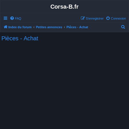
Corsa-B.fr
FAQ
S’enregistrer
Connexion
R
Index du forum
Petites annonces
Pièces - Achat
e
Pièces - Achat
c
h
e
r
c
h
e
r