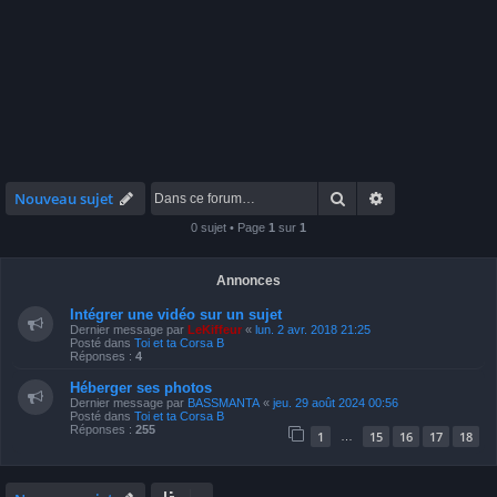
Rechercher
Recherche avan
Nouveau sujet
0 sujet • Page
1
sur
1
Annonces
Intégrer une vidéo sur un sujet
Dernier message par
LeKiffeur
«
lun. 2 avr. 2018 21:25
Posté dans
Toi et ta Corsa B
Réponses :
4
Héberger ses photos
Dernier message par
BASSMANTA
«
jeu. 29 août 2024 00:56
Posté dans
Toi et ta Corsa B
Réponses :
255
1
15
16
17
18
…