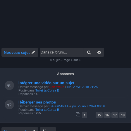
Rechercher
Recherche avan
Nouveau sujet
0 sujet • Page
1
sur
1
Annonces
Intégrer une vidéo sur un sujet
Dernier message par
LeKiffeur
«
lun. 2 avr. 2018 21:25
Posté dans
Toi et ta Corsa B
Réponses :
4
Héberger ses photos
Dernier message par
BASSMANTA
«
jeu. 29 août 2024 00:56
Posté dans
Toi et ta Corsa B
Réponses :
255
1
15
16
17
18
…