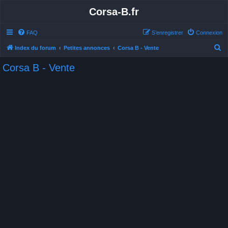
Corsa-B.fr
FAQ
S’enregistrer
Connexion
R
Index du forum
Petites annonces
Corsa B - Vente
e
Corsa B - Vente
c
h
e
r
c
h
e
r