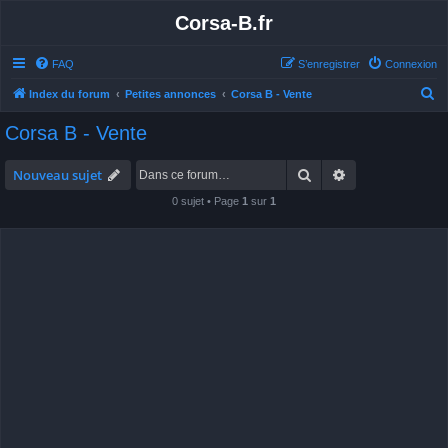
Corsa-B.fr
FAQ
S’enregistrer
Connexion
R
Index du forum
Petites annonces
Corsa B - Vente
e
Corsa B - Vente
c
h
Rechercher
Recherche avan
Nouveau sujet
e
0 sujet • Page
1
sur
1
r
c
h
e
r