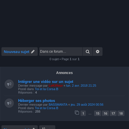
Rechercher
Recherche avan
Nouveau sujet
0 sujet • Page
1
sur
1
Annonces
Intégrer une vidéo sur un sujet
Dernier message par
LeKiffeur
«
lun. 2 avr. 2018 21:25
Posté dans
Toi et ta Corsa B
Réponses :
4
Héberger ses photos
Dernier message par
BASSMANTA
«
jeu. 29 août 2024 00:56
Posté dans
Toi et ta Corsa B
Réponses :
255
1
15
16
17
18
…