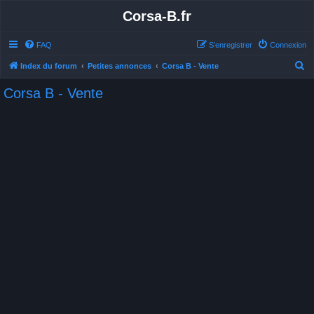
Corsa-B.fr
FAQ
S’enregistrer
Connexion
R
Index du forum
Petites annonces
Corsa B - Vente
e
Corsa B - Vente
c
h
e
r
c
h
e
r