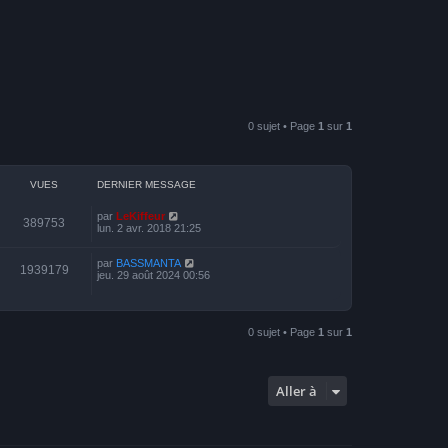
0 sujet • Page
1
sur
1
VUES
DERNIER MESSAGE
par
LeKiffeur
389753
lun. 2 avr. 2018 21:25
par
BASSMANTA
1939179
jeu. 29 août 2024 00:56
0 sujet • Page
1
sur
1
Aller à