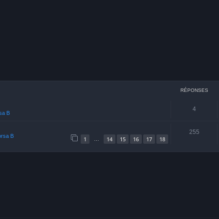
cher
echerche avancée
RÉPONSES
4
rsa B
255
orsa B
1
14
15
16
17
18
…