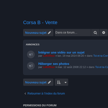
Corsa B - Vente
Recher
R
Nouveau sujet
ANNONCES
Intégrer une vidéo sur un sujet
par
LeKiffeur
»
lun. 19 mai 2014 08:20
» dans
Toi et ta Co
Héberger ses photos
par
LeKiffeur
»
mar. 12 août 2008 22:12
» dans
Toi et ta C
Nouveau sujet
Retourner à l’index du forum
PERMISSIONS DU FORUM