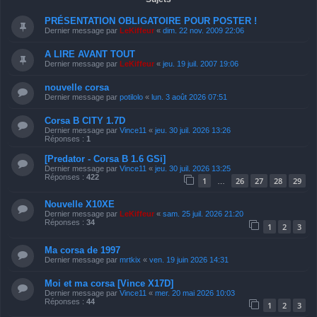
PRÉSENTATION OBLIGATOIRE POUR POSTER !
Dernier message par
LeKiffeur
«
dim. 22 nov. 2009 22:06
A LIRE AVANT TOUT
Dernier message par
LeKiffeur
«
jeu. 19 juil. 2007 19:06
nouvelle corsa
Dernier message par
potilolo
«
lun. 3 août 2026 07:51
Corsa B CITY 1.7D
Dernier message par
Vince11
«
jeu. 30 juil. 2026 13:26
Réponses :
1
[Predator - Corsa B 1.6 GSi]
Dernier message par
Vince11
«
jeu. 30 juil. 2026 13:25
Réponses :
422
1
26
27
28
29
…
Nouvelle X10XE
Dernier message par
LeKiffeur
«
sam. 25 juil. 2026 21:20
Réponses :
34
1
2
3
Ma corsa de 1997
Dernier message par
mrtkix
«
ven. 19 juin 2026 14:31
Moi et ma corsa [Vince X17D]
Dernier message par
Vince11
«
mer. 20 mai 2026 10:03
Réponses :
44
1
2
3