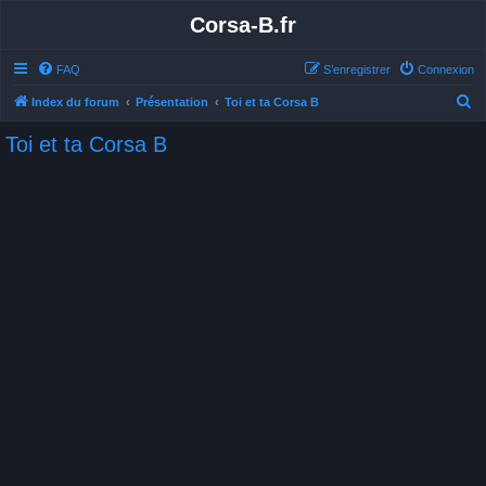
Corsa-B.fr
FAQ
S’enregistrer
Connexion
R
Index du forum
Présentation
Toi et ta Corsa B
e
Toi et ta Corsa B
c
h
e
r
c
h
e
r