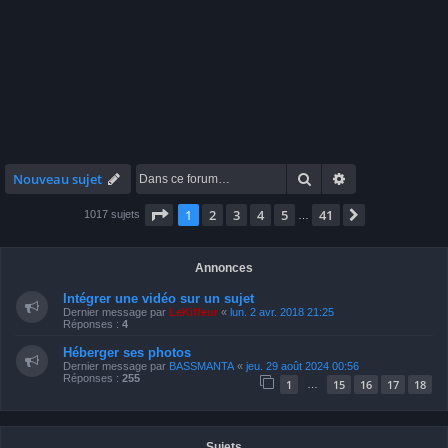
Rechercher
Recherche avan
Nouveau sujet
Page
1
sur
41
1
2
3
4
5
41
Suivante
1017 sujets
…
Annonces
Intégrer une vidéo sur un sujet
Dernier message par
LeKiffeur
«
lun. 2 avr. 2018 21:25
Réponses :
4
Héberger ses photos
Dernier message par
BASSMANTA
«
jeu. 29 août 2024 00:56
Réponses :
255
1
15
16
17
18
…
Sujets