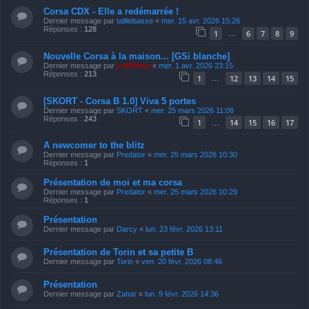
Corsa CDX - Elle a redémarrée !
Dernier message par
tallilebasse
«
mer. 15 avr. 2026 15:26
Réponses :
128
1
6
7
8
9
…
Nouvelle Corsa à la maison... [GSi blanche]
Dernier message par
LeKiffeur
«
mer. 1 avr. 2026 23:15
Réponses :
213
1
12
13
14
15
…
[SKORT - Corsa B 1.0] Viva 5 portes
Dernier message par
SKORT
«
mer. 25 mars 2026 11:08
Réponses :
243
1
14
15
16
17
…
A newcomer to the blitz
Dernier message par
Predator
«
mer. 25 mars 2026 10:30
Réponses :
1
Présentation de moi et ma corsa
Dernier message par
Predator
«
mer. 25 mars 2026 10:29
Réponses :
1
Présentation
Dernier message par
Darcy
«
lun. 23 févr. 2026 13:11
Présentation de Torin et sa petite B
Dernier message par
Torin
«
ven. 20 févr. 2026 08:46
Présentation
Dernier message par
Zahar
«
lun. 9 févr. 2026 14:36