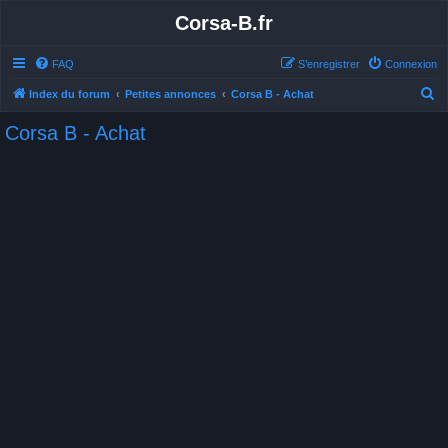
Corsa-B.fr
FAQ
S’enregistrer
Connexion
R
Index du forum
Petites annonces
Corsa B - Achat
e
Corsa B - Achat
c
h
e
r
c
h
e
r