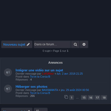
Rechercher
Recherche avan
Nouveau sujet
0 sujet • Page
1
sur
1
Annonces
Intégrer une vidéo sur un sujet
Dernier message par
LeKiffeur
«
lun. 2 avr. 2018 21:25
Posté dans
Toi et ta Corsa B
Réponses :
4
Héberger ses photos
Dernier message par
BASSMANTA
«
jeu. 29 août 2024 00:56
Posté dans
Toi et ta Corsa B
Réponses :
255
1
15
16
17
18
…