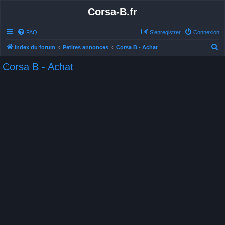
Corsa-B.fr
FAQ
S’enregistrer
Connexion
R
Index du forum
Petites annonces
Corsa B - Achat
e
Corsa B - Achat
c
h
e
r
c
h
e
r