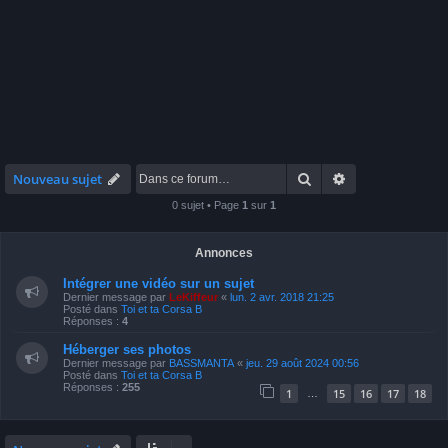
Rechercher
Recherche avan
Nouveau sujet
0 sujet • Page
1
sur
1
Annonces
Intégrer une vidéo sur un sujet
Dernier message par
LeKiffeur
«
lun. 2 avr. 2018 21:25
Posté dans
Toi et ta Corsa B
Réponses :
4
Héberger ses photos
Dernier message par
BASSMANTA
«
jeu. 29 août 2024 00:56
Posté dans
Toi et ta Corsa B
Réponses :
255
1
15
16
17
18
…