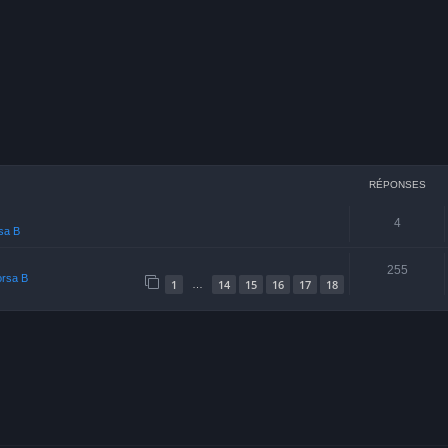
cher
echerche avancée
RÉPONSES
4
rsa B
255
orsa B
1
14
15
16
17
18
…