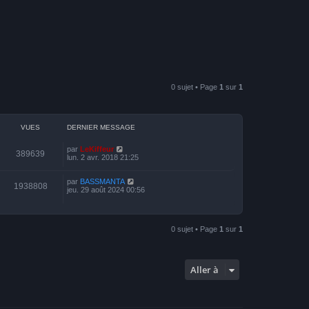
0 sujet • Page
1
sur
1
VUES
DERNIER MESSAGE
par
LeKiffeur
389639
lun. 2 avr. 2018 21:25
par
BASSMANTA
1938808
jeu. 29 août 2024 00:56
0 sujet • Page
1
sur
1
Aller à