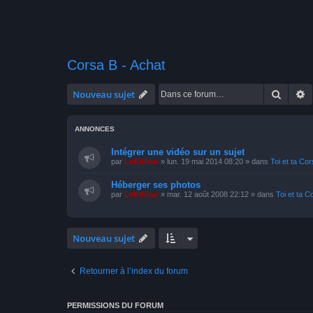
Corsa B - Achat
Recher
R
Nouveau sujet
ANNONCES
Intégrer une vidéo sur un sujet
par
LeKiffeur
»
lun. 19 mai 2014 08:20
» dans
Toi et ta Co
Héberger ses photos
par
LeKiffeur
»
mar. 12 août 2008 22:12
» dans
Toi et ta C
Nouveau sujet
Retourner à l’index du forum
PERMISSIONS DU FORUM