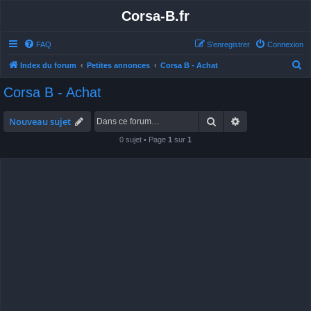
Corsa-B.fr
FAQ
S’enregistrer
Connexion
R
Index du forum
Petites annonces
Corsa B - Achat
e
Corsa B - Achat
c
h
Rechercher
Recherche avan
Nouveau sujet
e
0 sujet • Page
1
sur
1
r
c
h
e
r