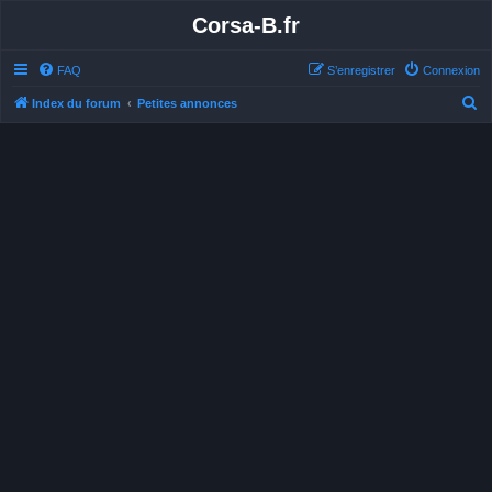
Corsa-B.fr
FAQ
S’enregistrer
Connexion
R
Index du forum
Petites annonces
e
c
h
e
r
c
h
e
r