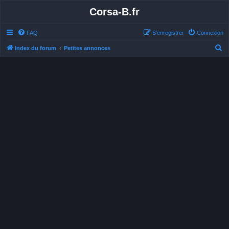
Corsa-B.fr
FAQ
S’enregistrer
Connexion
R
Index du forum
Petites annonces
e
c
h
e
r
c
h
e
r