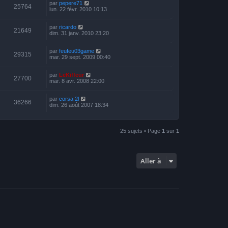
par
pepere71
25764
lun. 22 févr. 2010 10:13
par
ricardo
21649
dim. 31 janv. 2010 23:20
par
feufeu03game
29315
mar. 29 sept. 2009 00:40
par
LeKiffeur
27700
mar. 8 avr. 2008 22:00
par
corsa 2l
36266
dim. 26 août 2007 18:34
25 sujets • Page
1
sur
1
Aller à