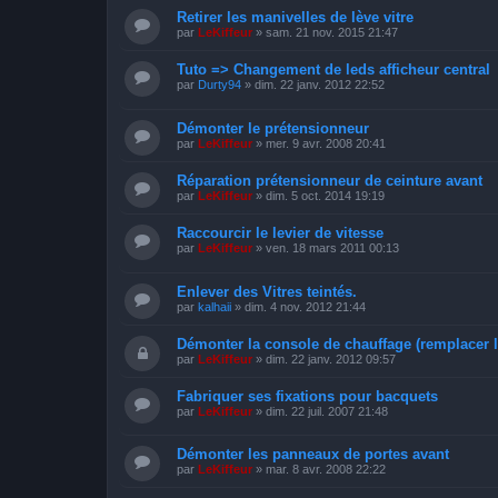
Retirer les manivelles de lève vitre
par
LeKiffeur
»
sam. 21 nov. 2015 21:47
Tuto => Changement de leds afficheur central
par
Durty94
»
dim. 22 janv. 2012 22:52
Démonter le prétensionneur
par
LeKiffeur
»
mer. 9 avr. 2008 20:41
Réparation prétensionneur de ceinture avant
par
LeKiffeur
»
dim. 5 oct. 2014 19:19
Raccourcir le levier de vitesse
par
LeKiffeur
»
ven. 18 mars 2011 00:13
Enlever des Vitres teintés.
par
kalhaii
»
dim. 4 nov. 2012 21:44
Démonter la console de chauffage (remplacer 
par
LeKiffeur
»
dim. 22 janv. 2012 09:57
Fabriquer ses fixations pour bacquets
par
LeKiffeur
»
dim. 22 juil. 2007 21:48
Démonter les panneaux de portes avant
par
LeKiffeur
»
mar. 8 avr. 2008 22:22