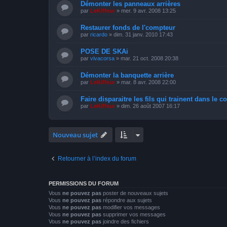
Démonter les panneaux arrières
par
LeKiffeur
»
mer. 9 avr. 2008 13:25
Restaurer fonds de l'compteur
par
ricardo
»
dim. 31 janv. 2010 17:43
POSE DE SKAi
par
vivacorsa
»
mar. 21 oct. 2008 20:38
Démonter la banquette arrière
par
LeKiffeur
»
mar. 8 avr. 2008 22:00
Faire disparaitre les fils qui trainent dans le co
par
LeKiffeur
»
dim. 26 août 2007 16:17
Nouveau sujet
Retourner à l’index du forum
PERMISSIONS DU FORUM
Vous
ne pouvez pas
poster de nouveaux sujets
Vous
ne pouvez pas
répondre aux sujets
Vous
ne pouvez pas
modifier vos messages
Vous
ne pouvez pas
supprimer vos messages
Vous
ne pouvez pas
joindre des fichiers