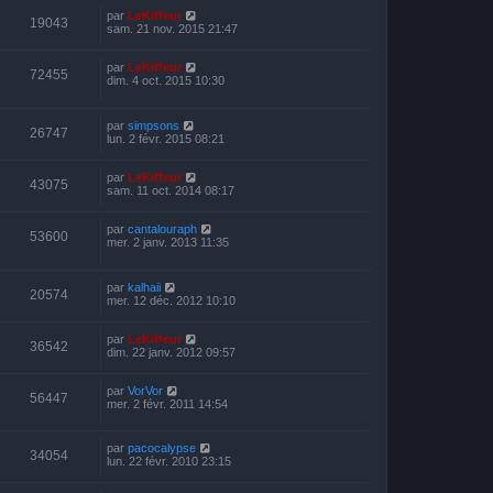
par
LeKiffeur
19043
sam. 21 nov. 2015 21:47
par
LeKiffeur
72455
dim. 4 oct. 2015 10:30
par
simpsons
26747
lun. 2 févr. 2015 08:21
par
LeKiffeur
43075
sam. 11 oct. 2014 08:17
par
cantalouraph
53600
mer. 2 janv. 2013 11:35
par
kalhaii
20574
mer. 12 déc. 2012 10:10
par
LeKiffeur
36542
dim. 22 janv. 2012 09:57
par
VorVor
56447
mer. 2 févr. 2011 14:54
par
pacocalypse
34054
lun. 22 févr. 2010 23:15