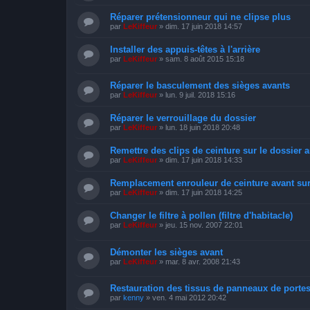
Réparer prétensionneur qui ne clipse plus
par
LeKiffeur
»
dim. 17 juin 2018 14:57
Installer des appuis-têtes à l'arrière
par
LeKiffeur
»
sam. 8 août 2015 15:18
Réparer le basculement des sièges avants
par
LeKiffeur
»
lun. 9 juil. 2018 15:16
Réparer le verrouillage du dossier
par
LeKiffeur
»
lun. 18 juin 2018 20:48
Remettre des clips de ceinture sur le dossier a
par
LeKiffeur
»
dim. 17 juin 2018 14:33
Remplacement enrouleur de ceinture avant sur
par
LeKiffeur
»
dim. 17 juin 2018 14:25
Changer le filtre à pollen (filtre d'habitacle)
par
LeKiffeur
»
jeu. 15 nov. 2007 22:01
Démonter les sièges avant
par
LeKiffeur
»
mar. 8 avr. 2008 21:43
Restauration des tissus de panneaux de porte
par
kenny
»
ven. 4 mai 2012 20:42