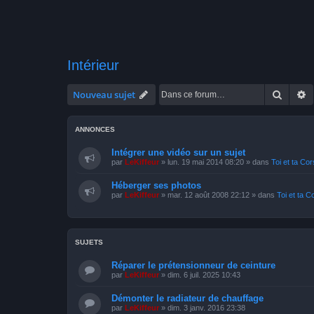
Intérieur
Recher
R
Nouveau sujet
ANNONCES
Intégrer une vidéo sur un sujet
par
LeKiffeur
»
lun. 19 mai 2014 08:20
» dans
Toi et ta Co
Héberger ses photos
par
LeKiffeur
»
mar. 12 août 2008 22:12
» dans
Toi et ta C
SUJETS
Réparer le prétensionneur de ceinture
par
LeKiffeur
»
dim. 6 juil. 2025 10:43
Démonter le radiateur de chauffage
par
LeKiffeur
»
dim. 3 janv. 2016 23:38