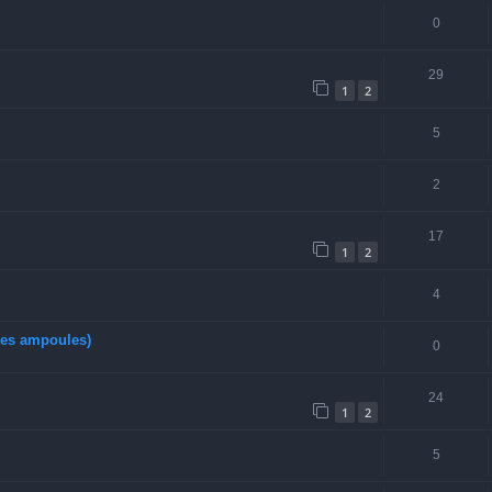
0
29
1
2
5
2
17
1
2
4
les ampoules)
0
24
1
2
5