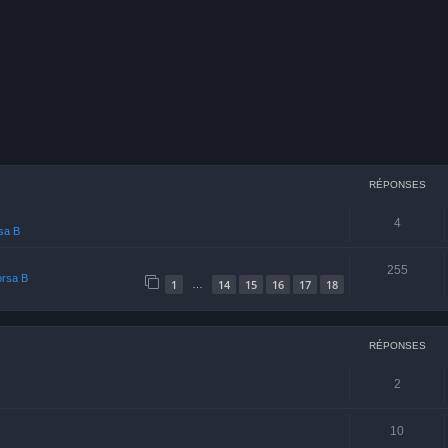
cher
echerche avancée
RÉPONSES
4
rsa B
255
orsa B
1
14
15
16
17
18
…
RÉPONSES
2
10