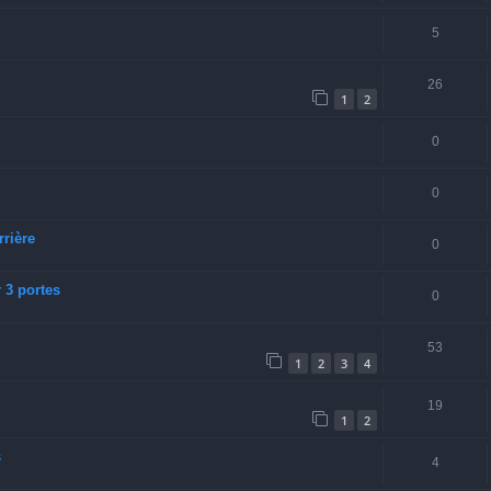
5
26
1
2
0
0
rrière
0
 3 portes
0
53
1
2
3
4
19
1
2
s
4