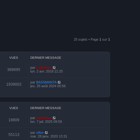
25 sujets • Page
1
sur
1
VUES
DERNIER MESSAGE
par
LeKiffeur
389695
lun. 2 avr. 2018 21:25
par
BASSMANTA
1939002
jeu. 29 août 2024 00:56
VUES
DERNIER MESSAGE
par
LeKiffeur
18809
lun. 7 juil. 2025 09:59
par
stfox
55113
mar. 28 janv. 2020 13:31