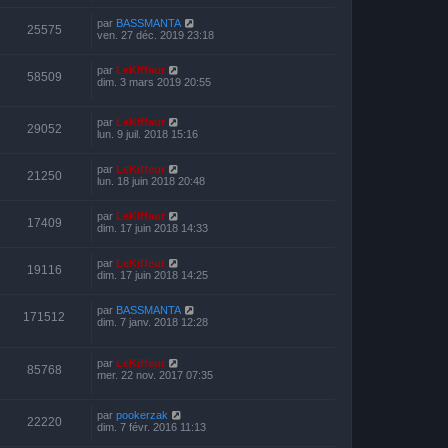
par
BASSMANTA
25575
ven. 27 déc. 2019 23:18
par
LeKiffeur
58509
dim. 3 mars 2019 20:55
par
LeKiffeur
29052
lun. 9 juil. 2018 15:16
par
LeKiffeur
21250
lun. 18 juin 2018 20:48
par
LeKiffeur
17409
dim. 17 juin 2018 14:33
par
LeKiffeur
19116
dim. 17 juin 2018 14:25
par
BASSMANTA
171512
dim. 7 janv. 2018 12:28
par
LeKiffeur
85768
mer. 22 nov. 2017 07:35
par
pookerzak
22220
dim. 7 févr. 2016 11:13