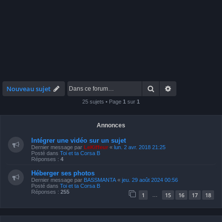
Rechercher
Recherche avan
Nouveau sujet
25 sujets • Page
1
sur
1
Annonces
Intégrer une vidéo sur un sujet
Dernier message par
LeKiffeur
«
lun. 2 avr. 2018 21:25
Posté dans
Toi et ta Corsa B
Réponses :
4
Héberger ses photos
Dernier message par
BASSMANTA
«
jeu. 29 août 2024 00:56
Posté dans
Toi et ta Corsa B
Réponses :
255
1
15
16
17
18
…