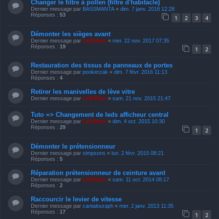
Changer le filtre à pollen (filtre d'habitacle)
Dernier message par
BASSMANTA
«
dim. 7 janv. 2018 12:28
Réponses :
53
1
2
3
4
Démonter les sièges avant
Dernier message par
LeKiffeur
«
mer. 22 nov. 2017 07:35
Réponses :
19
1
2
Restauration des tissus de panneaux de portes
Dernier message par
pookerzak
«
dim. 7 févr. 2016 11:13
Réponses :
4
Retirer les manivelles de lève vitre
Dernier message par
LeKiffeur
«
sam. 21 nov. 2015 21:47
Tuto => Changement de leds afficheur central
Dernier message par
LeKiffeur
«
dim. 4 oct. 2015 10:30
Réponses :
29
1
2
Démonter le prétensionneur
Dernier message par
simpsons
«
lun. 2 févr. 2015 08:21
Réponses :
5
Réparation prétensionneur de ceinture avant
Dernier message par
LeKiffeur
«
sam. 11 oct. 2014 08:17
Réponses :
2
Raccourcir le levier de vitesse
Dernier message par
cantalouraph
«
mer. 2 janv. 2013 11:35
Réponses :
17
1
2