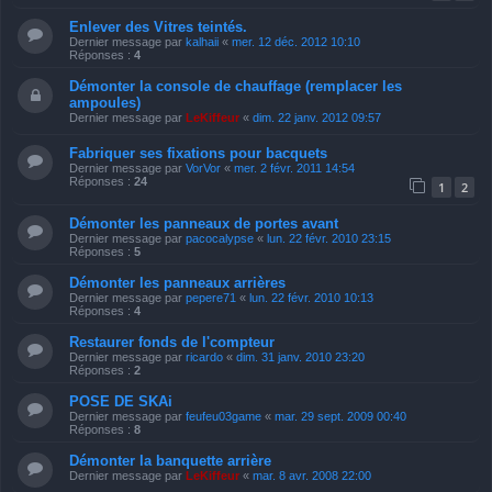
Enlever des Vitres teintés.
Dernier message par
kalhaii
«
mer. 12 déc. 2012 10:10
Réponses :
4
Démonter la console de chauffage (remplacer les
ampoules)
Dernier message par
LeKiffeur
«
dim. 22 janv. 2012 09:57
Fabriquer ses fixations pour bacquets
Dernier message par
VorVor
«
mer. 2 févr. 2011 14:54
Réponses :
24
1
2
Démonter les panneaux de portes avant
Dernier message par
pacocalypse
«
lun. 22 févr. 2010 23:15
Réponses :
5
Démonter les panneaux arrières
Dernier message par
pepere71
«
lun. 22 févr. 2010 10:13
Réponses :
4
Restaurer fonds de l'compteur
Dernier message par
ricardo
«
dim. 31 janv. 2010 23:20
Réponses :
2
POSE DE SKAi
Dernier message par
feufeu03game
«
mar. 29 sept. 2009 00:40
Réponses :
8
Démonter la banquette arrière
Dernier message par
LeKiffeur
«
mar. 8 avr. 2008 22:00