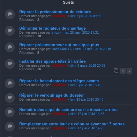
Sujets
Réparer le prétensionneur de ceinture
Dernier message par
LeKiffeur
«
lun. 7 juil. 2025 09:59
Réponses :
2
Démonter le radiateur de chauffage
Dernier message par
stfox
«
mar. 28 janv. 2020 13:31
Réponses :
10
Réparer prétensionneur qui ne clipse plus
Dernier message par
BASSMANTA
«
ven. 27 déc. 2019 23:18
Réponses :
5
Installer des appuis-têtes à l'arrière
Dernier message par
LeKiffeur
«
dim. 3 mars 2019 20:55
Réponses :
26
1
2
Réparer le basculement des sièges avants
Dernier message par
LeKiffeur
«
lun. 9 juil. 2018 15:16
Réparer le verrouillage du dossier
Dernier message par
LeKiffeur
«
lun. 18 juin 2018 20:48
Remettre des clips de ceinture sur le dossier arrière
Dernier message par
LeKiffeur
«
dim. 17 juin 2018 14:33
Remplacement enrouleur de ceinture avant sur 3 portes
Dernier message par
LeKiffeur
«
dim. 17 juin 2018 14:25