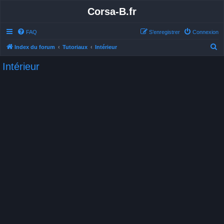
Corsa-B.fr
FAQ
S’enregistrer
Connexion
R
Index du forum
Tutoriaux
Intérieur
e
Intérieur
c
h
e
r
c
h
e
r