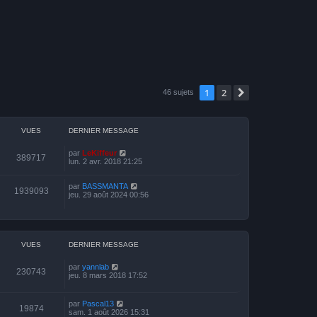
1
2
Suivante
46 sujets
VUES
DERNIER MESSAGE
par
LeKiffeur
389717
lun. 2 avr. 2018 21:25
par
BASSMANTA
1939093
jeu. 29 août 2024 00:56
VUES
DERNIER MESSAGE
par
yannlab
230743
jeu. 8 mars 2018 17:52
par
Pascal13
19874
sam. 1 août 2026 15:31