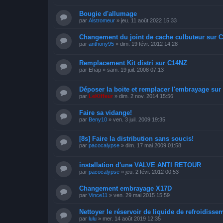
Bougie d'allumage
par
Alstromeur
»
jeu. 11 août 2022 15:33
Changement du joint de cache culbuteur sur 
par
anthony95
»
dim. 19 févr. 2012 14:28
Remplacement Kit distri sur C14NZ
par
Ehap
»
sam. 19 juil. 2008 07:13
Déposer la boite et remplacer l'embrayage su
par
LeKiffeur
»
dim. 2 nov. 2014 15:56
Faire sa vidange!
par
Beny10
»
ven. 3 juil. 2009 19:35
[8s] Faire la distribution sans soucis!
par
pacocalypse
»
dim. 17 mai 2009 01:58
installation d'une VALVE ANTI RETOUR
par
pacocalypse
»
jeu. 2 févr. 2012 00:53
Changement embrayage X17D
par
Vince11
»
ven. 29 mai 2015 15:59
Nettoyer le réservoir de liquide de refroidisse
par
lulu
»
mer. 14 août 2019 12:35