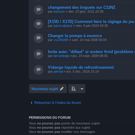
changement des linguets sur C12NZ
par
barnum
»
dim. 23 janv. 2011 20:38
[X15D / X17D] Comment faire le réglage du je
par
pacocalypse
»
mer. 9 juin 2010 04:36
Changer la pompe à essence
par
vs238268
»
sam. 10 mai 2008 00:03
boite auto: "défaut" si moteur froid (problème 
par
larrumbejp
»
jeu. 24 sept. 2009 08:05
Vidange liquide de refroidissement
par
jahmal
»
lun. 5 déc. 2016 15:14
Nouveau sujet
Retourner à l’index du forum
PERMISSIONS DU FORUM
Vous
ne pouvez pas
poster de nouveaux sujets
Vous
ne pouvez pas
répondre aux sujets
Vous
ne pouvez pas
modifier vos messages