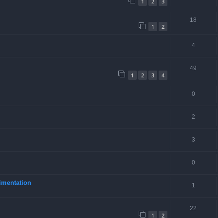
1
2
3
18
1
2
4
49
1
2
3
4
0
2
3
0
limentation
1
22
1
2