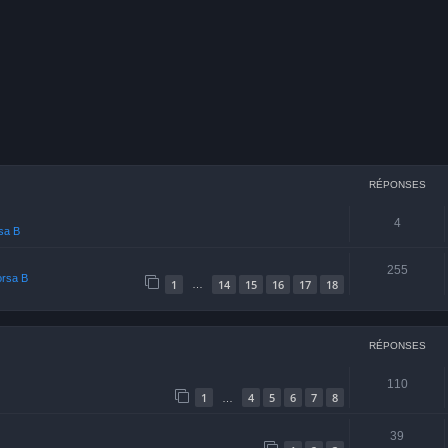
cher
echerche avancée
RÉPONSES
4
rsa B
255
orsa B
1
14
15
16
17
18
…
RÉPONSES
110
1
4
5
6
7
8
…
39