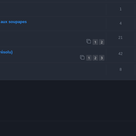
1
u aux soupapes
4
21
1
2
résolu)
42
1
2
3
8