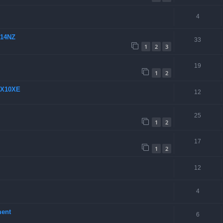
4
C14NZ
33
1
2
3
19
1
2
r X10XE
12
25
1
2
17
1
2
12
4
ment
6