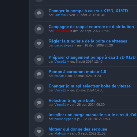
Changer la pompe à eau sur X15D, X15TD
par
Valentin
»
ven. 10 févr. 2012 01:40
Campagne de rappel courroie de distribution
par
LeKiffeur
»
dim. 22 sept. 2024 17:06
Régler la tringlerie de la boite de vitesses
par
pacocalypse
»
mer. 16 déc. 2009 03:29
Préparer changement pompe à eau 1.7D X17D
par
Vince11
»
jeu. 8 août 2024 12:40
Pompe à carburant moteur 1.0
par
streak
»
lun. 13 mai 2024 01:23
Changer joint spi sélecteur boite de vitesse
par
Vince11
»
jeu. 25 avr. 2024 14:33
Réfection tringlerie boite
par
Vince11
»
ven. 26 avr. 2024 09:30
installer une purge manuelle sur le circuit d’a
par
pacocalypse
»
jeu. 12 juil. 2012 05:53
Moteur qui donne des secouse
par
Malkom
»
sam. 3 sept. 2022 21:52