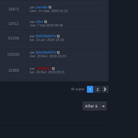
par
yannlab
18872
sam. 14 sept. 2019 01:13
par
stfox
32511
mar. 7 mai 2019 09:48
par
BASSMANTA
82206
lun. 15 avr. 2019 18:10
par
BASSMANTA
100281
mer. 28 févr. 2018 16:23
par
LeKiffeur
32889
lun. 26 févr. 2018 09:21
1
2
Suivante
46 sujets
Aller à