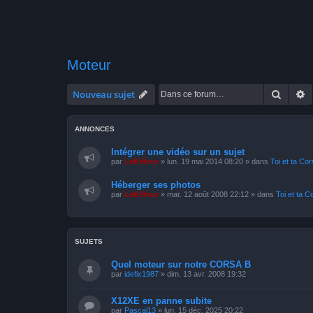
Moteur
Recher
R
Nouveau sujet
ANNONCES
Intégrer une vidéo sur un sujet
par
LeKiffeur
»
lun. 19 mai 2014 08:20
» dans
Toi et ta Co
Héberger ses photos
par
LeKiffeur
»
mar. 12 août 2008 22:12
» dans
Toi et ta C
SUJETS
Quel moteur sur notre CORSA B
par
idefix1987
»
dim. 13 avr. 2008 19:32
X12XE en panne subite
par
Pascal13
»
lun. 15 déc. 2025 20:22