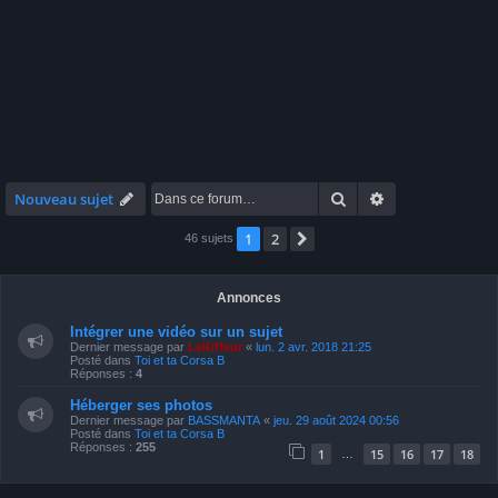
Rechercher
Recherche avan
Nouveau sujet
1
2
Suivante
46 sujets
Annonces
Intégrer une vidéo sur un sujet
Dernier message par
LeKiffeur
«
lun. 2 avr. 2018 21:25
Posté dans
Toi et ta Corsa B
Réponses :
4
Héberger ses photos
Dernier message par
BASSMANTA
«
jeu. 29 août 2024 00:56
Posté dans
Toi et ta Corsa B
Réponses :
255
1
15
16
17
18
…