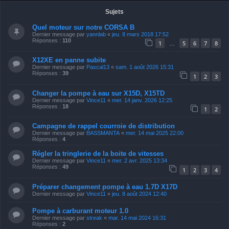
Sujets
Quel moteur sur notre CORSA B
Dernier message par
yannlab
«
jeu. 8 mars 2018 17:52
Réponses :
110
1
5
6
7
8
…
X12XE en panne subite
Dernier message par
Pascal13
«
sam. 1 août 2026 15:31
Réponses :
39
1
2
3
Changer la pompe à eau sur X15D, X15TD
Dernier message par
Vince11
«
mer. 14 janv. 2026 12:25
Réponses :
18
1
2
Campagne de rappel courroie de distribution
Dernier message par
BASSMANTA
«
mer. 14 mai 2025 22:00
Réponses :
4
Régler la tringlerie de la boite de vitesses
Dernier message par
Vince11
«
mer. 2 avr. 2025 13:34
Réponses :
49
1
2
3
4
Préparer changement pompe à eau 1.7D X17D
Dernier message par
Vince11
«
jeu. 8 août 2024 12:40
Pompe à carburant moteur 1.0
Dernier message par
streak
«
mar. 14 mai 2024 16:31
Réponses :
2