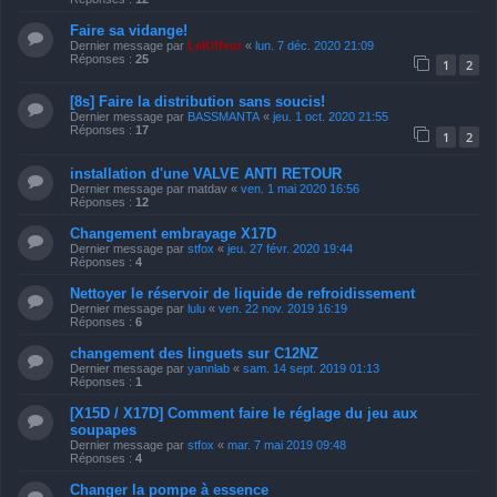
Faire sa vidange!
Dernier message par
LeKiffeur
«
lun. 7 déc. 2020 21:09
Réponses :
25
1
2
[8s] Faire la distribution sans soucis!
Dernier message par
BASSMANTA
«
jeu. 1 oct. 2020 21:55
Réponses :
17
1
2
installation d'une VALVE ANTI RETOUR
Dernier message par
matdav
«
ven. 1 mai 2020 16:56
Réponses :
12
Changement embrayage X17D
Dernier message par
stfox
«
jeu. 27 févr. 2020 19:44
Réponses :
4
Nettoyer le réservoir de liquide de refroidissement
Dernier message par
lulu
«
ven. 22 nov. 2019 16:19
Réponses :
6
changement des linguets sur C12NZ
Dernier message par
yannlab
«
sam. 14 sept. 2019 01:13
Réponses :
1
[X15D / X17D] Comment faire le réglage du jeu aux
soupapes
Dernier message par
stfox
«
mar. 7 mai 2019 09:48
Réponses :
4
Changer la pompe à essence