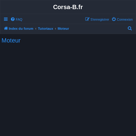
Corsa-B.fr
FAQ
S’enregistrer
Connexion
R
Index du forum
Tutoriaux
Moteur
e
Moteur
c
h
e
r
c
h
e
r