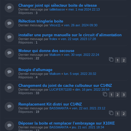
Changer joint spi sélecteur boite de vitesse
Dernier message par
tallilebasse
«
mer. 1 mai 2024 22:13
Réponses :
3
Réfection tringlerie boite
Dernier message par
Vince11
«
ven. 26 avr. 2024 09:30
installer une purge manuelle sur le circuit d’alimentation
Dernier message par
frolex
«
ven. 22 sept. 2023 17:28
Réponses :
1
Moteur qui donne des secouse
Dernier message par
Malkom
«
ven. 30 sept. 2022 22:24
Réponses :
22
1
2
Bougie d'allumage
Dernier message par
Malkom
«
lun. 5 sept. 2022 20:32
Réponses :
4
Changement du joint de cache culbuteur sur C14NZ
Dernier message par
LUCIFER71100
«
dim. 16 janv. 2022 20:54
Réponses :
33
1
2
3
Remplacement Kit distri sur C14NZ
Dernier message par
BASSMANTA
«
ven. 22 oct. 2021 23:12
Réponses :
19
1
2
Déposer la boite et remplacer l'embrayage sur X10XE
Dernier message par
BASSMANTA
«
jeu. 21 oct. 2021 18:34
Réponses :
12