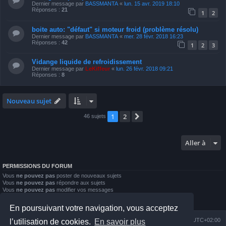
Dernier message par
BASSMANTA
«
lun. 15 avr. 2019 18:10
Réponses :
21
1
2
boite auto: "défaut" si moteur froid (problème résolu)
Dernier message par
BASSMANTA
«
mer. 28 févr. 2018 16:23
Réponses :
42
1
2
3
Vidange liquide de refroidissement
Dernier message par
LeKiffeur
«
lun. 26 févr. 2018 09:21
Réponses :
8
Nouveau sujet
1
2
Suivante
46 sujets
Aller à
PERMISSIONS DU FORUM
Vous
ne pouvez pas
poster de nouveaux sujets
Vous
ne pouvez pas
répondre aux sujets
Vous
ne pouvez pas
modifier vos messages
Vous
ne pouvez pas
supprimer vos messages
Vous
ne pouvez pas
joindre des fichiers
En poursuivant votre navigation, vous acceptez
Index du forum
Nous contacter
Heures au format
UTC+02:00
l’utilisation de cookies.
En savoir plus