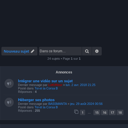
Rechercher
Recherche avan
Nouveau sujet
24 sujets • Page
1
sur
1
Annonces
Intégrer une vidéo sur un sujet
Dernier message par
LeKiffeur
«
lun. 2 avr. 2018 21:25
Posté dans
Toi et ta Corsa B
Réponses :
4
Héberger ses photos
Dernier message par
BASSMANTA
«
jeu. 29 août 2024 00:56
Posté dans
Toi et ta Corsa B
Réponses :
255
1
15
16
17
18
…