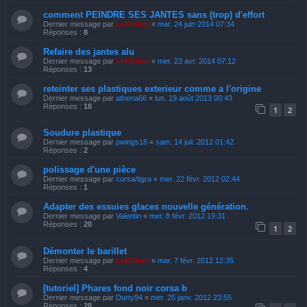
comment PEINDRE SES JANTES sans (trop) d'effort
Dernier message par
LeKiffeur
«
mar. 24 juin 2014 07:34
Réponses :
8
Refaire des jantes alu
Dernier message par
LeKiffeur
«
mer. 23 avr. 2014 07:12
Réponses :
13
reteinter ses plastiques exterieur comme a l'origine
Dernier message par
athena66
«
lun. 19 août 2013 00:43
Réponses :
18
1
2
Soudure plastique
Dernier message par
pwings18
«
sam. 14 juil. 2012 01:42
Réponses :
2
polissage d'une pièce
Dernier message par
corsa/tigra
«
mer. 22 févr. 2012 02:44
Réponses :
1
Adapter des essuies glaces nouvelle génération.
Dernier message par
Valentin
«
mer. 8 févr. 2012 19:31
Réponses :
20
1
2
Démonter le barillet
Dernier message par
LeKiffeur
«
mar. 7 févr. 2012 12:35
Réponses :
4
[tutoriel] Phares fond noir corsa b
Dernier message par
Durty94
«
mer. 25 janv. 2012 23:55
Réponses :
28