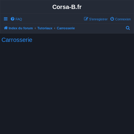
Corsa-B.fr
FAQ
S’enregistrer
Connexion
R
Index du forum
Tutoriaux
Carrosserie
e
Carrosserie
c
h
e
r
c
h
e
r