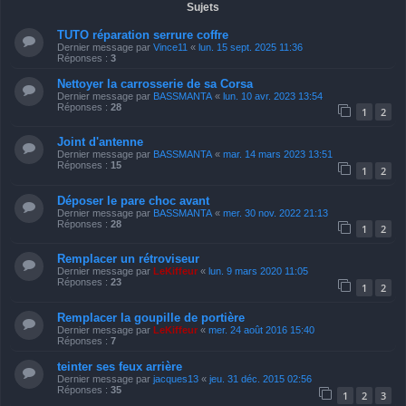
Sujets
TUTO réparation serrure coffre
Dernier message par
Vince11
«
lun. 15 sept. 2025 11:36
Réponses :
3
Nettoyer la carrosserie de sa Corsa
Dernier message par
BASSMANTA
«
lun. 10 avr. 2023 13:54
Réponses :
28
1
2
Joint d'antenne
Dernier message par
BASSMANTA
«
mar. 14 mars 2023 13:51
Réponses :
15
1
2
Déposer le pare choc avant
Dernier message par
BASSMANTA
«
mer. 30 nov. 2022 21:13
Réponses :
28
1
2
Remplacer un rétroviseur
Dernier message par
LeKiffeur
«
lun. 9 mars 2020 11:05
Réponses :
23
1
2
Remplacer la goupille de portière
Dernier message par
LeKiffeur
«
mer. 24 août 2016 15:40
Réponses :
7
teinter ses feux arrière
Dernier message par
jacques13
«
jeu. 31 déc. 2015 02:56
Réponses :
35
1
2
3