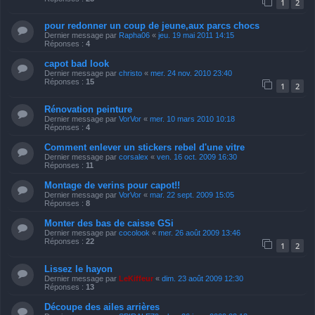
1
2
pour redonner un coup de jeune,aux parcs chocs
Dernier message par
Rapha06
«
jeu. 19 mai 2011 14:15
Réponses :
4
capot bad look
Dernier message par
christo
«
mer. 24 nov. 2010 23:40
Réponses :
15
1
2
Rénovation peinture
Dernier message par
VorVor
«
mer. 10 mars 2010 10:18
Réponses :
4
Comment enlever un stickers rebel d'une vitre
Dernier message par
corsalex
«
ven. 16 oct. 2009 16:30
Réponses :
11
Montage de verins pour capot!!
Dernier message par
VorVor
«
mar. 22 sept. 2009 15:05
Réponses :
8
Monter des bas de caisse GSi
Dernier message par
cocolook
«
mer. 26 août 2009 13:46
Réponses :
22
1
2
Lissez le hayon
Dernier message par
LeKiffeur
«
dim. 23 août 2009 12:30
Réponses :
13
Découpe des ailes arrières