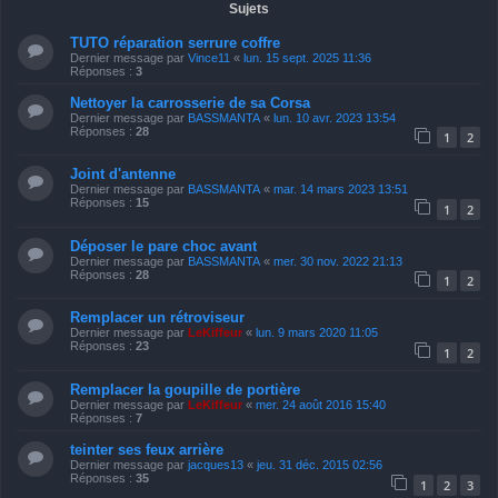
Sujets
TUTO réparation serrure coffre
Dernier message par
Vince11
«
lun. 15 sept. 2025 11:36
Réponses :
3
Nettoyer la carrosserie de sa Corsa
Dernier message par
BASSMANTA
«
lun. 10 avr. 2023 13:54
Réponses :
28
1
2
Joint d'antenne
Dernier message par
BASSMANTA
«
mar. 14 mars 2023 13:51
Réponses :
15
1
2
Déposer le pare choc avant
Dernier message par
BASSMANTA
«
mer. 30 nov. 2022 21:13
Réponses :
28
1
2
Remplacer un rétroviseur
Dernier message par
LeKiffeur
«
lun. 9 mars 2020 11:05
Réponses :
23
1
2
Remplacer la goupille de portière
Dernier message par
LeKiffeur
«
mer. 24 août 2016 15:40
Réponses :
7
teinter ses feux arrière
Dernier message par
jacques13
«
jeu. 31 déc. 2015 02:56
Réponses :
35
1
2
3