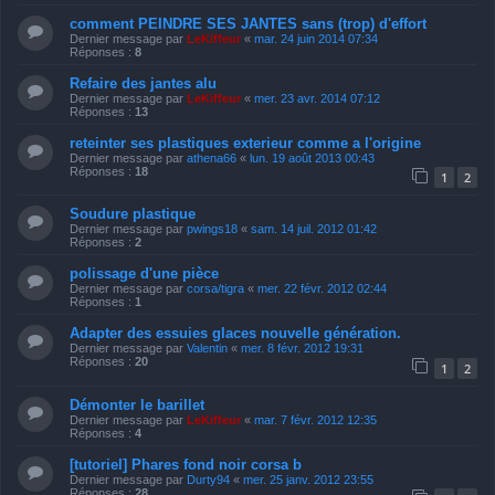
comment PEINDRE SES JANTES sans (trop) d'effort
Dernier message par
LeKiffeur
«
mar. 24 juin 2014 07:34
Réponses :
8
Refaire des jantes alu
Dernier message par
LeKiffeur
«
mer. 23 avr. 2014 07:12
Réponses :
13
reteinter ses plastiques exterieur comme a l'origine
Dernier message par
athena66
«
lun. 19 août 2013 00:43
Réponses :
18
1
2
Soudure plastique
Dernier message par
pwings18
«
sam. 14 juil. 2012 01:42
Réponses :
2
polissage d'une pièce
Dernier message par
corsa/tigra
«
mer. 22 févr. 2012 02:44
Réponses :
1
Adapter des essuies glaces nouvelle génération.
Dernier message par
Valentin
«
mer. 8 févr. 2012 19:31
Réponses :
20
1
2
Démonter le barillet
Dernier message par
LeKiffeur
«
mar. 7 févr. 2012 12:35
Réponses :
4
[tutoriel] Phares fond noir corsa b
Dernier message par
Durty94
«
mer. 25 janv. 2012 23:55
Réponses :
28