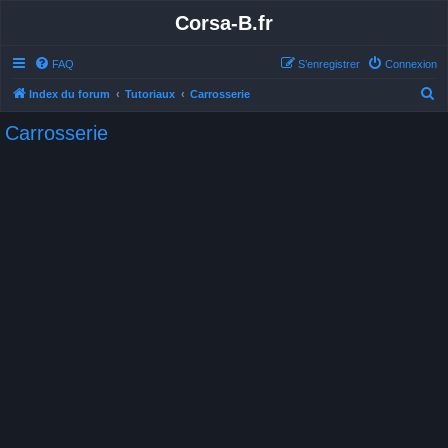
Corsa-B.fr
FAQ
S’enregistrer
Connexion
R
Index du forum
Tutoriaux
Carrosserie
e
Carrosserie
c
h
e
r
c
h
e
r