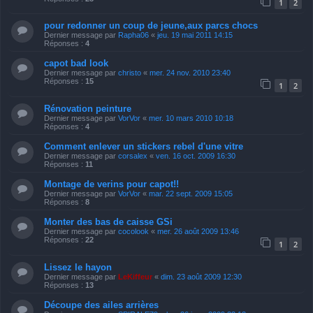
1
2
pour redonner un coup de jeune,aux parcs chocs
Dernier message par
Rapha06
«
jeu. 19 mai 2011 14:15
Réponses :
4
capot bad look
Dernier message par
christo
«
mer. 24 nov. 2010 23:40
Réponses :
15
1
2
Rénovation peinture
Dernier message par
VorVor
«
mer. 10 mars 2010 10:18
Réponses :
4
Comment enlever un stickers rebel d'une vitre
Dernier message par
corsalex
«
ven. 16 oct. 2009 16:30
Réponses :
11
Montage de verins pour capot!!
Dernier message par
VorVor
«
mar. 22 sept. 2009 15:05
Réponses :
8
Monter des bas de caisse GSi
Dernier message par
cocolook
«
mer. 26 août 2009 13:46
Réponses :
22
1
2
Lissez le hayon
Dernier message par
LeKiffeur
«
dim. 23 août 2009 12:30
Réponses :
13
Découpe des ailes arrières