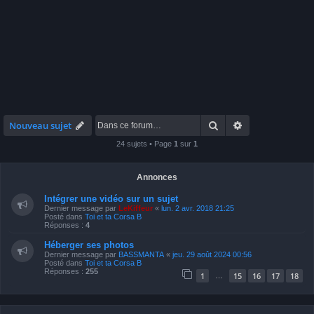
Rechercher
Recherche avan
Nouveau sujet
24 sujets • Page
1
sur
1
Annonces
Intégrer une vidéo sur un sujet
Dernier message par
LeKiffeur
«
lun. 2 avr. 2018 21:25
Posté dans
Toi et ta Corsa B
Réponses :
4
Héberger ses photos
Dernier message par
BASSMANTA
«
jeu. 29 août 2024 00:56
Posté dans
Toi et ta Corsa B
Réponses :
255
1
15
16
17
18
…