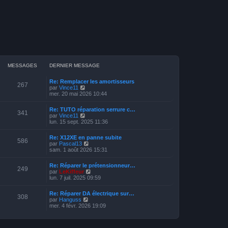
MESSAGES
DERNIER MESSAGE
Re: Remplacer les amortisseurs
267
V
par
Vince11
o
mer. 20 mai 2026 10:44
i
r
Re: TUTO réparation serrure c…
l
341
V
par
Vince11
e
o
lun. 15 sept. 2025 11:36
d
i
e
r
r
Re: X12XE en panne subite
l
586
n
V
par
Pascal13
e
i
o
sam. 1 août 2026 15:31
d
e
i
e
r
r
r
Re: Réparer le prétensionneur…
m
l
249
n
V
par
LeKiffeur
e
e
i
o
lun. 7 juil. 2025 09:59
s
d
e
i
s
e
r
r
a
r
Re: Réparer DA électrique sur…
m
l
308
g
n
V
par
Hanguss
e
e
e
i
o
mer. 4 févr. 2026 19:09
s
d
e
i
s
e
r
r
a
r
m
l
g
n