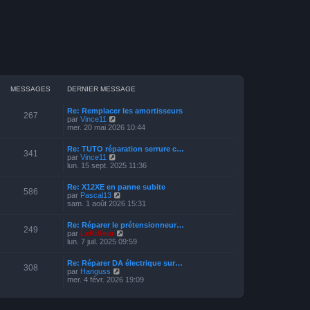
MESSAGES
DERNIER MESSAGE
Re: Remplacer les amortisseurs
267
V
par
Vince11
o
mer. 20 mai 2026 10:44
i
r
Re: TUTO réparation serrure c…
l
341
V
par
Vince11
e
o
lun. 15 sept. 2025 11:36
d
i
e
r
r
Re: X12XE en panne subite
l
586
n
V
par
Pascal13
e
i
o
sam. 1 août 2026 15:31
d
e
i
e
r
r
r
Re: Réparer le prétensionneur…
m
l
249
n
V
par
LeKiffeur
e
e
i
o
lun. 7 juil. 2025 09:59
s
d
e
i
s
e
r
r
a
r
Re: Réparer DA électrique sur…
m
l
308
g
n
V
par
Hanguss
e
e
e
i
o
mer. 4 févr. 2026 19:09
s
d
e
i
s
e
r
r
a
r
m
l
g
n