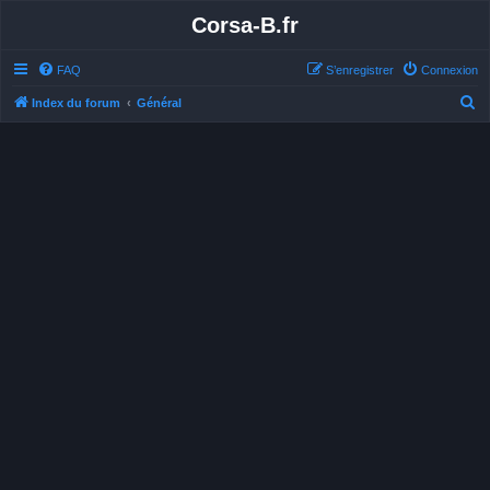
Corsa-B.fr
FAQ
S’enregistrer
Connexion
R
Index du forum
Général
e
c
h
e
r
c
h
e
r