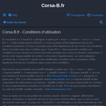
Corsa-B.fr
FAQ
S’enregistrer
Connexion
R
Index du forum
e
Corsa-B.fr - Conditions d’utilisation
c
h
En accédant à « Corsa-B.fr » (désigné ci-après par « nous », « notre », « nos », « Corsa-
B.fr », « https://www.corsa-b.fr/forum »), vous acceptez d’être légalement lié par les
e
conditions suivantes. Si vous n’acceptez pas d’être légalement lié par toutes ces conditions,
alors n’accédez pas et/ou n’utilisez pas « Corsa-B.fr ». Nous pouvons modifier ces
r
conditions à tout moment et ferons tout notre possible pour vous en informer. Cependant, il
est de votre responsabilité de vérifier ce document régulièrement, car votre utilisation
c
continue de « Corsa-B.fr » après toute modification constitue votre acceptation d’être
h
légalement lié par les conditions mises à jour et/ou modifiées.
e
Nos forums sont propulsés par phpBB (désigné ci-après par « ils », « eux », « leur »,
« logiciel phpBB », « www.phpbb.com », « phpBB Limited », « Équipes phpBB »), qui est
r
une solution de forum publiée sous la «
GNU General Public License v2
» (désignée ci-
après par « GPL ») et téléchargeable depuis
www.phpbb.com
. Le logiciel phpBB facilite
uniquement les discussions sur Internet ; phpBB Limited n’est pas responsable du contenu
ou des comportements autorisés ou interdits sur ce site. Pour de plus amples informations
au sujet de phpBB, veuillez consulter :
https://www.phpbb.com/
.
Vous acceptez de ne pas publier de contenu abusif, obscène, vulgaire, diffamatoire,
haineux, menaçant, à caractère sexuel ou tout autre contenu illicite, que ce soit en vertu
des lois de votre pays, du pays où « Corsa-B.fr » est hébergé ou du droit international. Une
telle action peut entraîner votre bannissement immédiat et permanent, avec une notification