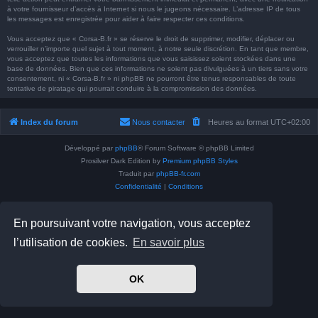
à votre fournisseur d’accès à Internet si nous le jugeons nécessaire. L’adresse IP de tous
les messages est enregistrée pour aider à faire respecter ces conditions.
Vous acceptez que « Corsa-B.fr » se réserve le droit de supprimer, modifier, déplacer ou
verrouiller n’importe quel sujet à tout moment, à notre seule discrétion. En tant que membre,
vous acceptez que toutes les informations que vous saisissez soient stockées dans une
base de données. Bien que ces informations ne soient pas divulguées à un tiers sans votre
consentement, ni « Corsa-B.fr » ni phpBB ne pourront être tenus responsables de toute
tentative de piratage qui pourrait conduire à la compromission des données.
Index du forum
Nous contacter
Heures au format
UTC+02:00
Développé par
phpBB
® Forum Software © phpBB Limited
Prosilver Dark Edition by
Premium phpBB Styles
Traduit par
phpBB-fr.com
Confidentialité
|
Conditions
En poursuivant votre navigation, vous acceptez
l’utilisation de cookies.
En savoir plus
OK