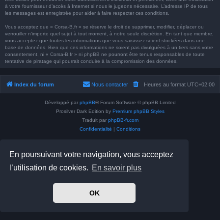
à votre fournisseur d’accès à Internet si nous le jugeons nécessaire. L’adresse IP de tous
les messages est enregistrée pour aider à faire respecter ces conditions.
Vous acceptez que « Corsa-B.fr » se réserve le droit de supprimer, modifier, déplacer ou
verrouiller n’importe quel sujet à tout moment, à notre seule discrétion. En tant que membre,
vous acceptez que toutes les informations que vous saisissez soient stockées dans une
base de données. Bien que ces informations ne soient pas divulguées à un tiers sans votre
consentement, ni « Corsa-B.fr » ni phpBB ne pourront être tenus responsables de toute
tentative de piratage qui pourrait conduire à la compromission des données.
Index du forum
Nous contacter
Heures au format
UTC+02:00
Développé par
phpBB
® Forum Software © phpBB Limited
Prosilver Dark Edition by
Premium phpBB Styles
Traduit par
phpBB-fr.com
Confidentialité
|
Conditions
En poursuivant votre navigation, vous acceptez
l’utilisation de cookies.
En savoir plus
OK