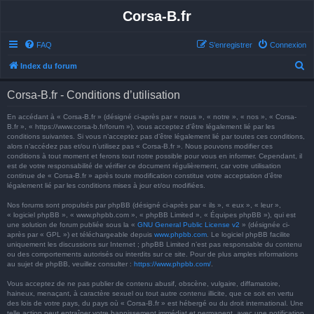
Corsa-B.fr
FAQ
S’enregistrer
Connexion
R
Index du forum
e
Corsa-B.fr - Conditions d’utilisation
c
h
En accédant à « Corsa-B.fr » (désigné ci-après par « nous », « notre », « nos », « Corsa-
B.fr », « https://www.corsa-b.fr/forum »), vous acceptez d’être légalement lié par les
e
conditions suivantes. Si vous n’acceptez pas d’être légalement lié par toutes ces conditions,
alors n’accédez pas et/ou n’utilisez pas « Corsa-B.fr ». Nous pouvons modifier ces
r
conditions à tout moment et ferons tout notre possible pour vous en informer. Cependant, il
est de votre responsabilité de vérifier ce document régulièrement, car votre utilisation
c
continue de « Corsa-B.fr » après toute modification constitue votre acceptation d’être
h
légalement lié par les conditions mises à jour et/ou modifiées.
e
Nos forums sont propulsés par phpBB (désigné ci-après par « ils », « eux », « leur »,
« logiciel phpBB », « www.phpbb.com », « phpBB Limited », « Équipes phpBB »), qui est
r
une solution de forum publiée sous la «
GNU General Public License v2
» (désignée ci-
après par « GPL ») et téléchargeable depuis
www.phpbb.com
. Le logiciel phpBB facilite
uniquement les discussions sur Internet ; phpBB Limited n’est pas responsable du contenu
ou des comportements autorisés ou interdits sur ce site. Pour de plus amples informations
au sujet de phpBB, veuillez consulter :
https://www.phpbb.com/
.
Vous acceptez de ne pas publier de contenu abusif, obscène, vulgaire, diffamatoire,
haineux, menaçant, à caractère sexuel ou tout autre contenu illicite, que ce soit en vertu
des lois de votre pays, du pays où « Corsa-B.fr » est hébergé ou du droit international. Une
telle action peut entraîner votre bannissement immédiat et permanent, avec une notification