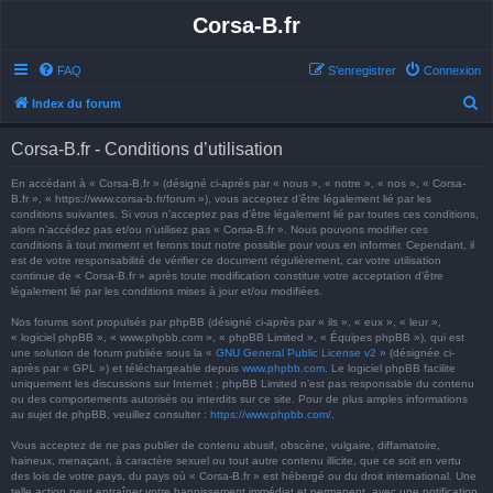
Corsa-B.fr
FAQ
S’enregistrer
Connexion
R
Index du forum
e
Corsa-B.fr - Conditions d’utilisation
c
h
En accédant à « Corsa-B.fr » (désigné ci-après par « nous », « notre », « nos », « Corsa-
B.fr », « https://www.corsa-b.fr/forum »), vous acceptez d’être légalement lié par les
e
conditions suivantes. Si vous n’acceptez pas d’être légalement lié par toutes ces conditions,
alors n’accédez pas et/ou n’utilisez pas « Corsa-B.fr ». Nous pouvons modifier ces
r
conditions à tout moment et ferons tout notre possible pour vous en informer. Cependant, il
est de votre responsabilité de vérifier ce document régulièrement, car votre utilisation
c
continue de « Corsa-B.fr » après toute modification constitue votre acceptation d’être
h
légalement lié par les conditions mises à jour et/ou modifiées.
e
Nos forums sont propulsés par phpBB (désigné ci-après par « ils », « eux », « leur »,
« logiciel phpBB », « www.phpbb.com », « phpBB Limited », « Équipes phpBB »), qui est
r
une solution de forum publiée sous la «
GNU General Public License v2
» (désignée ci-
après par « GPL ») et téléchargeable depuis
www.phpbb.com
. Le logiciel phpBB facilite
uniquement les discussions sur Internet ; phpBB Limited n’est pas responsable du contenu
ou des comportements autorisés ou interdits sur ce site. Pour de plus amples informations
au sujet de phpBB, veuillez consulter :
https://www.phpbb.com/
.
Vous acceptez de ne pas publier de contenu abusif, obscène, vulgaire, diffamatoire,
haineux, menaçant, à caractère sexuel ou tout autre contenu illicite, que ce soit en vertu
des lois de votre pays, du pays où « Corsa-B.fr » est hébergé ou du droit international. Une
telle action peut entraîner votre bannissement immédiat et permanent, avec une notification