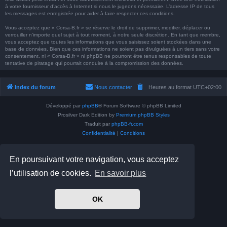
à votre fournisseur d’accès à Internet si nous le jugeons nécessaire. L’adresse IP de tous
les messages est enregistrée pour aider à faire respecter ces conditions.
Vous acceptez que « Corsa-B.fr » se réserve le droit de supprimer, modifier, déplacer ou
verrouiller n’importe quel sujet à tout moment, à notre seule discrétion. En tant que membre,
vous acceptez que toutes les informations que vous saisissez soient stockées dans une
base de données. Bien que ces informations ne soient pas divulguées à un tiers sans votre
consentement, ni « Corsa-B.fr » ni phpBB ne pourront être tenus responsables de toute
tentative de piratage qui pourrait conduire à la compromission des données.
Index du forum
Nous contacter
Heures au format
UTC+02:00
Développé par
phpBB
® Forum Software © phpBB Limited
Prosilver Dark Edition by
Premium phpBB Styles
Traduit par
phpBB-fr.com
Confidentialité
|
Conditions
En poursuivant votre navigation, vous acceptez
l’utilisation de cookies.
En savoir plus
OK