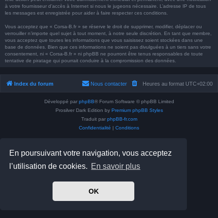
à votre fournisseur d’accès à Internet si nous le jugeons nécessaire. L’adresse IP de tous
les messages est enregistrée pour aider à faire respecter ces conditions.
Vous acceptez que « Corsa-B.fr » se réserve le droit de supprimer, modifier, déplacer ou
verrouiller n’importe quel sujet à tout moment, à notre seule discrétion. En tant que membre,
vous acceptez que toutes les informations que vous saisissez soient stockées dans une
base de données. Bien que ces informations ne soient pas divulguées à un tiers sans votre
consentement, ni « Corsa-B.fr » ni phpBB ne pourront être tenus responsables de toute
tentative de piratage qui pourrait conduire à la compromission des données.
Index du forum
Nous contacter
Heures au format
UTC+02:00
Développé par
phpBB
® Forum Software © phpBB Limited
Prosilver Dark Edition by
Premium phpBB Styles
Traduit par
phpBB-fr.com
Confidentialité
|
Conditions
En poursuivant votre navigation, vous acceptez
l’utilisation de cookies.
En savoir plus
OK