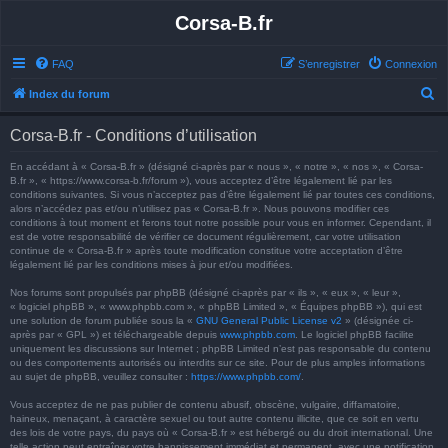
Corsa-B.fr
FAQ
S’enregistrer
Connexion
R
Index du forum
e
Corsa-B.fr - Conditions d’utilisation
c
h
En accédant à « Corsa-B.fr » (désigné ci-après par « nous », « notre », « nos », « Corsa-
B.fr », « https://www.corsa-b.fr/forum »), vous acceptez d’être légalement lié par les
e
conditions suivantes. Si vous n’acceptez pas d’être légalement lié par toutes ces conditions,
alors n’accédez pas et/ou n’utilisez pas « Corsa-B.fr ». Nous pouvons modifier ces
r
conditions à tout moment et ferons tout notre possible pour vous en informer. Cependant, il
est de votre responsabilité de vérifier ce document régulièrement, car votre utilisation
c
continue de « Corsa-B.fr » après toute modification constitue votre acceptation d’être
h
légalement lié par les conditions mises à jour et/ou modifiées.
e
Nos forums sont propulsés par phpBB (désigné ci-après par « ils », « eux », « leur »,
« logiciel phpBB », « www.phpbb.com », « phpBB Limited », « Équipes phpBB »), qui est
r
une solution de forum publiée sous la «
GNU General Public License v2
» (désignée ci-
après par « GPL ») et téléchargeable depuis
www.phpbb.com
. Le logiciel phpBB facilite
uniquement les discussions sur Internet ; phpBB Limited n’est pas responsable du contenu
ou des comportements autorisés ou interdits sur ce site. Pour de plus amples informations
au sujet de phpBB, veuillez consulter :
https://www.phpbb.com/
.
Vous acceptez de ne pas publier de contenu abusif, obscène, vulgaire, diffamatoire,
haineux, menaçant, à caractère sexuel ou tout autre contenu illicite, que ce soit en vertu
des lois de votre pays, du pays où « Corsa-B.fr » est hébergé ou du droit international. Une
telle action peut entraîner votre bannissement immédiat et permanent, avec une notification