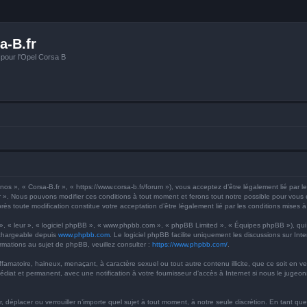
a-B.fr
 pour l'Opel Corsa B
os », « Corsa-B.fr », « https://www.corsa-b.fr/forum »), vous acceptez d’être légalement lié par l
r ». Nous pouvons modifier ces conditions à tout moment et ferons tout notre possible pour vous en
rès toute modification constitue votre acceptation d’être légalement lié par les conditions mises à
 », « leur », « logiciel phpBB », « www.phpbb.com », « phpBB Limited », « Équipes phpBB »), qui
échargeable depuis
www.phpbb.com
. Le logiciel phpBB facilite uniquement les discussions sur I
ormations au sujet de phpBB, veuillez consulter :
https://www.phpbb.com/
.
famatoire, haineux, menaçant, à caractère sexuel ou tout autre contenu illicite, que ce soit en v
médiat et permanent, avec une notification à votre fournisseur d’accès à Internet si nous le juge
r, déplacer ou verrouiller n’importe quel sujet à tout moment, à notre seule discrétion. En tant 