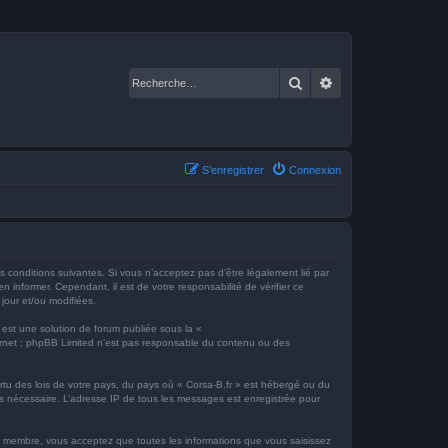
Rechercher
Recherche avancé
S’enregistrer
Connexion
es conditions suivantes. Si vous n’acceptez pas d’être légalement lié par
 informer. Cependant, il est de votre responsabilité de vérifier ce
 jour et/ou modifiées.
 est une solution de forum publiée sous la «
nternet ; phpBB Limited n’est pas responsable du contenu ou des
ertu des lois de votre pays, du pays où « Corsa-B.fr » est hébergé ou du
ons nécessaire. L’adresse IP de tous les messages est enregistrée pour
que membre, vous acceptez que toutes les informations que vous saisissez