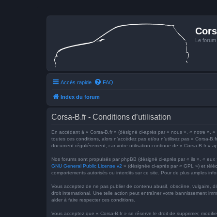
Cors
Le forum
Accès rapide
FAQ
Index du forum
Corsa-B.fr - Conditions d’utilisation
En accédant à « Corsa-B.fr » (désigné ci-après par « nous », « notre », « n
toutes ces conditions, alors n’accédez pas et/ou n’utilisez pas « Corsa-B.f
document régulièrement, car votre utilisation continue de « Corsa-B.fr » ap
Nos forums sont propulsés par phpBB (désigné ci-après par « ils », « eux
GNU General Public License v2
» (désignée ci-après par « GPL ») et tél
comportements autorisés ou interdits sur ce site. Pour de plus amples inf
Vous acceptez de ne pas publier de contenu abusif, obscène, vulgaire, dif
droit international. Une telle action peut entraîner votre bannissement im
aider à faire respecter ces conditions.
Vous acceptez que « Corsa-B.fr » se réserve le droit de supprimer, modifie