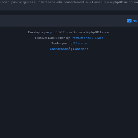
oient pas divulguées à un tiers sans votre consentement, ni « Corsa-B.fr » ni phpBB ne pourront
Nou
Développé par
phpBB
® Forum Software © phpBB Limited
Prosilver Dark Edition by
Premium phpBB Styles
Traduit par
phpBB-fr.com
Confidentialité
|
Conditions