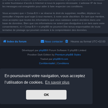
à votre fournisseur d’accès à Internet si nous le jugeons nécessaire. L’adresse IP de tous
les messages est enregistrée pour aider à faire respecter ces conditions.
Vous acceptez que « Corsa-B.fr » se réserve le droit de supprimer, modifier, déplacer ou
verrouiller n’importe quel sujet à tout moment, à notre seule discrétion. En tant que membre,
vous acceptez que toutes les informations que vous saisissez soient stockées dans une
base de données. Bien que ces informations ne soient pas divulguées à un tiers sans votre
consentement, ni « Corsa-B.fr » ni phpBB ne pourront être tenus responsables de toute
tentative de piratage qui pourrait conduire à la compromission des données.
Index du forum
Nous contacter
Heures au format
UTC+02:00
Développé par
phpBB
® Forum Software © phpBB Limited
Prosilver Dark Edition by
Premium phpBB Styles
Traduit par
phpBB-fr.com
Confidentialité
|
Conditions
En poursuivant votre navigation, vous acceptez
l’utilisation de cookies.
En savoir plus
OK