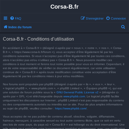
Corsa-B.fr
FAQ
S’enregistrer
Connexion
R
Index du forum
e
Corsa-B.fr - Conditions d’utilisation
c
h
En accédant à « Corsa-B.fr » (désigné ci-après par « nous », « notre », « nos », « Corsa-
B.fr », « https://www.corsa-b.fr/forum »), vous acceptez d’être légalement lié par les
e
conditions suivantes. Si vous n’acceptez pas d’être légalement lié par toutes ces conditions,
alors n’accédez pas et/ou n’utilisez pas « Corsa-B.fr ». Nous pouvons modifier ces
r
conditions à tout moment et ferons tout notre possible pour vous en informer. Cependant, il
est de votre responsabilité de vérifier ce document régulièrement, car votre utilisation
c
continue de « Corsa-B.fr » après toute modification constitue votre acceptation d’être
h
légalement lié par les conditions mises à jour et/ou modifiées.
e
Nos forums sont propulsés par phpBB (désigné ci-après par « ils », « eux », « leur »,
« logiciel phpBB », « www.phpbb.com », « phpBB Limited », « Équipes phpBB »), qui est
r
une solution de forum publiée sous la «
GNU General Public License v2
» (désignée ci-
après par « GPL ») et téléchargeable depuis
www.phpbb.com
. Le logiciel phpBB facilite
uniquement les discussions sur Internet ; phpBB Limited n’est pas responsable du contenu
ou des comportements autorisés ou interdits sur ce site. Pour de plus amples informations
au sujet de phpBB, veuillez consulter :
https://www.phpbb.com/
.
Vous acceptez de ne pas publier de contenu abusif, obscène, vulgaire, diffamatoire,
haineux, menaçant, à caractère sexuel ou tout autre contenu illicite, que ce soit en vertu
des lois de votre pays, du pays où « Corsa-B.fr » est hébergé ou du droit international. Une
telle action peut entraîner votre bannissement immédiat et permanent, avec une notification