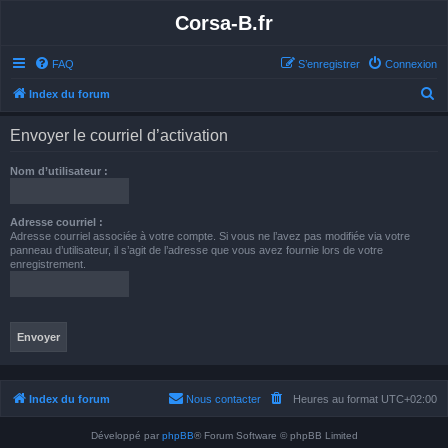
Corsa-B.fr
FAQ
S’enregistrer
Connexion
R
Index du forum
e
Envoyer le courriel d’activation
c
h
Nom d’utilisateur :
e
r
Adresse courriel :
Adresse courriel associée à votre compte. Si vous ne l’avez pas modifiée via votre
c
panneau d’utilisateur, il s’agit de l’adresse que vous avez fournie lors de votre
h
enregistrement.
e
r
Index du forum
Nous contacter
Heures au format
UTC+02:00
Développé par
phpBB
® Forum Software © phpBB Limited