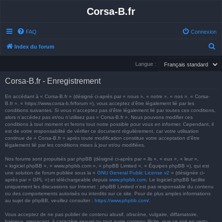
Corsa-B.fr
FAQ
Connexion
R
Index du forum
e
Langue :
c
Corsa-B.fr - Enregistrement
h
e
En accédant à « Corsa-B.fr » (désigné ci-après par « nous », « notre », « nos », « Corsa-
B.fr », « https://www.corsa-b.fr/forum »), vous acceptez d’être légalement lié par les
r
conditions suivantes. Si vous n’acceptez pas d’être légalement lié par toutes ces conditions,
alors n’accédez pas et/ou n’utilisez pas « Corsa-B.fr ». Nous pouvons modifier ces
c
conditions à tout moment et ferons tout notre possible pour vous en informer. Cependant, il
h
est de votre responsabilité de vérifier ce document régulièrement, car votre utilisation
continue de « Corsa-B.fr » après toute modification constitue votre acceptation d’être
e
légalement lié par les conditions mises à jour et/ou modifiées.
r
Nos forums sont propulsés par phpBB (désigné ci-après par « ils », « eux », « leur »,
« logiciel phpBB », « www.phpbb.com », « phpBB Limited », « Équipes phpBB »), qui est
une solution de forum publiée sous la «
GNU General Public License v2
» (désignée ci-
après par « GPL ») et téléchargeable depuis
www.phpbb.com
. Le logiciel phpBB facilite
uniquement les discussions sur Internet ; phpBB Limited n’est pas responsable du contenu
ou des comportements autorisés ou interdits sur ce site. Pour de plus amples informations
au sujet de phpBB, veuillez consulter :
https://www.phpbb.com/
.
Vous acceptez de ne pas publier de contenu abusif, obscène, vulgaire, diffamatoire,
haineux, menaçant, à caractère sexuel ou tout autre contenu illicite, que ce soit en vertu