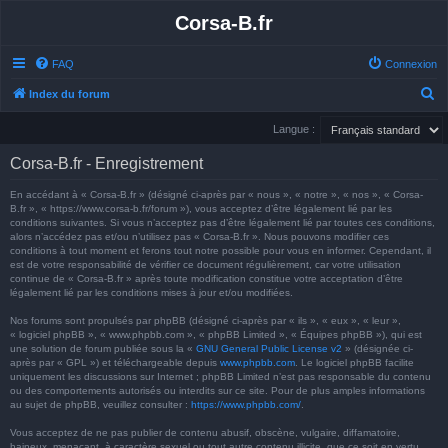
Corsa-B.fr
FAQ
Connexion
R
Index du forum
e
Langue :
c
Corsa-B.fr - Enregistrement
h
e
En accédant à « Corsa-B.fr » (désigné ci-après par « nous », « notre », « nos », « Corsa-
B.fr », « https://www.corsa-b.fr/forum »), vous acceptez d’être légalement lié par les
r
conditions suivantes. Si vous n’acceptez pas d’être légalement lié par toutes ces conditions,
alors n’accédez pas et/ou n’utilisez pas « Corsa-B.fr ». Nous pouvons modifier ces
c
conditions à tout moment et ferons tout notre possible pour vous en informer. Cependant, il
h
est de votre responsabilité de vérifier ce document régulièrement, car votre utilisation
continue de « Corsa-B.fr » après toute modification constitue votre acceptation d’être
e
légalement lié par les conditions mises à jour et/ou modifiées.
r
Nos forums sont propulsés par phpBB (désigné ci-après par « ils », « eux », « leur »,
« logiciel phpBB », « www.phpbb.com », « phpBB Limited », « Équipes phpBB »), qui est
une solution de forum publiée sous la «
GNU General Public License v2
» (désignée ci-
après par « GPL ») et téléchargeable depuis
www.phpbb.com
. Le logiciel phpBB facilite
uniquement les discussions sur Internet ; phpBB Limited n’est pas responsable du contenu
ou des comportements autorisés ou interdits sur ce site. Pour de plus amples informations
au sujet de phpBB, veuillez consulter :
https://www.phpbb.com/
.
Vous acceptez de ne pas publier de contenu abusif, obscène, vulgaire, diffamatoire,
haineux, menaçant, à caractère sexuel ou tout autre contenu illicite, que ce soit en vertu