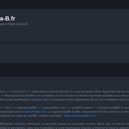
a-B.fr
 pour l'Opel Corsa B
os », « Corsa-B.fr », « https://www.corsa-b.fr/forum »), vous acceptez d’être légalement lié par l
r ». Nous pouvons modifier ces conditions à tout moment et ferons tout notre possible pour vous en
rès toute modification constitue votre acceptation d’être légalement lié par les conditions mises à
 », « leur », « logiciel phpBB », « www.phpbb.com », « phpBB Limited », « Équipes phpBB »), qui
échargeable depuis
www.phpbb.com
. Le logiciel phpBB facilite uniquement les discussions sur I
ormations au sujet de phpBB, veuillez consulter :
https://www.phpbb.com/
.
famatoire, haineux, menaçant, à caractère sexuel ou tout autre contenu illicite, que ce soit en v
médiat et permanent, avec une notification à votre fournisseur d’accès à Internet si nous le juge