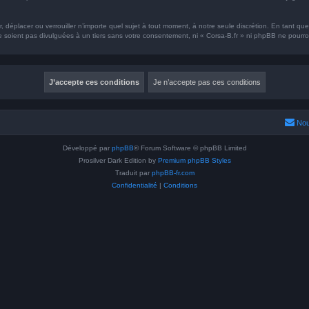
r, déplacer ou verrouiller n’importe quel sujet à tout moment, à notre seule discrétion. En tant 
oient pas divulguées à un tiers sans votre consentement, ni « Corsa-B.fr » ni phpBB ne pourront
Nou
Développé par
phpBB
® Forum Software © phpBB Limited
Prosilver Dark Edition by
Premium phpBB Styles
Traduit par
phpBB-fr.com
Confidentialité
|
Conditions