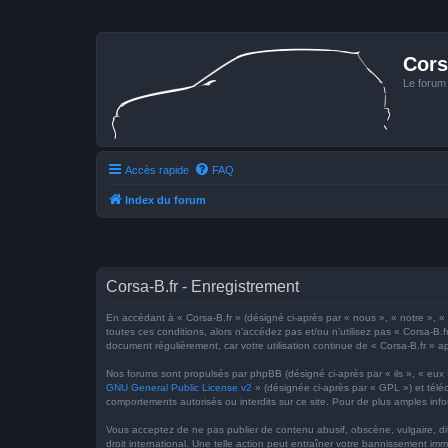
Cors
Le forum
Accès rapide
FAQ
Index du forum
Corsa-B.fr - Enregistrement
En accédant à « Corsa-B.fr » (désigné ci-après par « nous », « notre », « n
toutes ces conditions, alors n’accédez pas et/ou n’utilisez pas « Corsa-B.f
document régulièrement, car votre utilisation continue de « Corsa-B.fr » ap
Nos forums sont propulsés par phpBB (désigné ci-après par « ils », « eux
GNU General Public License v2
» (désignée ci-après par « GPL ») et tél
comportements autorisés ou interdits sur ce site. Pour de plus amples inf
Vous acceptez de ne pas publier de contenu abusif, obscène, vulgaire, dif
droit international. Une telle action peut entraîner votre bannissement im