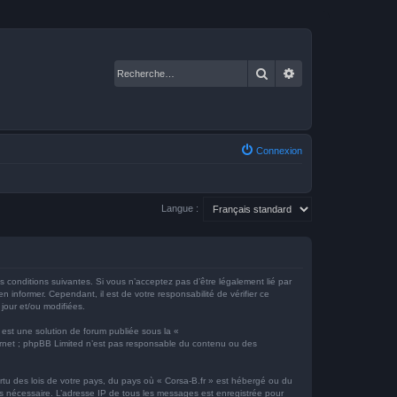
Rechercher
Recherche avancé
Connexion
Langue :
es conditions suivantes. Si vous n’acceptez pas d’être légalement lié par
 informer. Cependant, il est de votre responsabilité de vérifier ce
 jour et/ou modifiées.
 est une solution de forum publiée sous la «
nternet ; phpBB Limited n’est pas responsable du contenu ou des
ertu des lois de votre pays, du pays où « Corsa-B.fr » est hébergé ou du
ons nécessaire. L’adresse IP de tous les messages est enregistrée pour