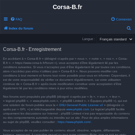
Corsa-B.fr
FAQ
Connexion
R
Index du forum
e
Langue :
c
Corsa-B.fr - Enregistrement
h
e
En accédant à « Corsa-B.fr » (désigné ci-après par « nous », « notre », « nos », « Corsa-
B.fr », « https://www.corsa-b.fr/forum »), vous acceptez d’être légalement lié par les
r
conditions suivantes. Si vous n’acceptez pas d’être légalement lié par toutes ces conditions,
alors n’accédez pas et/ou n’utilisez pas « Corsa-B.fr ». Nous pouvons modifier ces
c
conditions à tout moment et ferons tout notre possible pour vous en informer. Cependant, il
h
est de votre responsabilité de vérifier ce document régulièrement, car votre utilisation
continue de « Corsa-B.fr » après toute modification constitue votre acceptation d’être
e
légalement lié par les conditions mises à jour et/ou modifiées.
r
Nos forums sont propulsés par phpBB (désigné ci-après par « ils », « eux », « leur »,
« logiciel phpBB », « www.phpbb.com », « phpBB Limited », « Équipes phpBB »), qui est
une solution de forum publiée sous la «
GNU General Public License v2
» (désignée ci-
après par « GPL ») et téléchargeable depuis
www.phpbb.com
. Le logiciel phpBB facilite
uniquement les discussions sur Internet ; phpBB Limited n’est pas responsable du contenu
ou des comportements autorisés ou interdits sur ce site. Pour de plus amples informations
au sujet de phpBB, veuillez consulter :
https://www.phpbb.com/
.
Vous acceptez de ne pas publier de contenu abusif, obscène, vulgaire, diffamatoire,
haineux, menaçant, à caractère sexuel ou tout autre contenu illicite, que ce soit en vertu