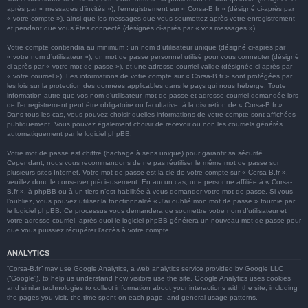
après par « messages d’invités »), l’enregistrement sur « Corsa-B.fr » (désigné ci-après par
« votre compte »), ainsi que les messages que vous soumettez après votre enregistrement
et pendant que vous êtes connecté (désignés ci-après par « vos messages »).
Votre compte contiendra au minimum : un nom d’utilisateur unique (désigné ci-après par
« votre nom d’utilisateur »), un mot de passe personnel utilisé pour vous connecter (désigné
ci-après par « votre mot de passe »), et une adresse courriel valide (désignée ci-après par
« votre courriel »). Les informations de votre compte sur « Corsa-B.fr » sont protégées par
les lois sur la protection des données applicables dans le pays qui nous héberge. Toute
information autre que vos nom d’utilisateur, mot de passe et adresse courriel demandée lors
de l’enregistrement peut être obligatoire ou facultative, à la discrétion de « Corsa-B.fr ».
Dans tous les cas, vous pouvez choisir quelles informations de votre compte sont affichées
publiquement. Vous pouvez également choisir de recevoir ou non les courriels générés
automatiquement par le logiciel phpBB.
Votre mot de passe est chiffré (hachage à sens unique) pour garantir sa sécurité.
Cependant, nous vous recommandons de ne pas réutiliser le même mot de passe sur
plusieurs sites Internet. Votre mot de passe est la clé de votre compte sur « Corsa-B.fr »,
veuillez donc le conserver précieusement. En aucun cas, une personne affiliée à « Corsa-
B.fr », à phpBB ou à un tiers n’est habilitée à vous demander votre mot de passe. Si vous
l’oubliez, vous pouvez utiliser la fonctionnalité « J’ai oublié mon mot de passe » fournie par
le logiciel phpBB. Ce processus vous demandera de soumettre votre nom d’utilisateur et
votre adresse courriel, après quoi le logiciel phpBB générera un nouveau mot de passe pour
que vous puissiez récupérer l’accès à votre compte.
ANALYTICS
“Corsa-B.fr” may use Google Analytics, a web analytics service provided by Google LLC
(“Google”), to help us understand how visitors use the site. Google Analytics uses cookies
and similar technologies to collect information about your interactions with the site, including
the pages you visit, the time spent on each page, and general usage patterns.