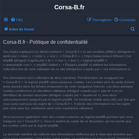
Corsa-B.fr
FAQ
S’enregistrer
Connexion
R
Index du forum
e
Corsa-B.fr - Politique de confidentialité
c
h
Ces règles expliquent en détail comment « Corsa-B.fr » et ses sociétés affiliées (désignés ci-
après par « nous », « notre », « nos », « Corsa-B.fr », « https://www.corsa-b.fr/forum ») et
e
phpBB (désigné ci-après par « ils », « eux », « leur », « logiciel phpBB »,
« www.phpbb.com », « phpBB Limited », « Équipes phpBB ») utilisent les informations
r
collectées lors de votre utilisation de ce site (désignées ci-après par « vos informations »).
c
Vos informations sont collectées de deux manières. Premièrement, en naviguant sur
h
« Corsa-B.fr », le logiciel phpBB créera plusieurs cookies. Les cookies sont de petits fichiers
texte stockés dans les fichiers temporaires de votre navigateur Internet. Les deux premiers
e
cookies contiennent un identifiant utilisateur (désigné ci-après par « user-id ») et un
identifiant de session anonyme (désigné ci-après par « session-id »), tous deux
r
automatiquement assignés par le logiciel phpBB. Un troisième cookie sera créé une fois que
vous aurez parcouru les sujets de « Corsa-B.fr ». Il stocke des informations sur les sujets
que vous avez lus, améliorant ainsi votre expérience utilisateur.
Nous pouvons également créer des cookies externes au logiciel phpBB pendant que vous
naviguez sur « Corsa-B.fr ». Ceux-ci sortent du cadre de ce document, qui ne couvre que
les cookies créés par le logiciel phpBB.
La seconde manière de collecter des informations s’effectue par le biais des données que
vous nous soumettez. Cela inclut, entre autres : la publication en tant qu’invité (désignée ci-