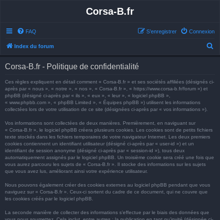
Corsa-B.fr
FAQ
S’enregistrer
Connexion
R
Index du forum
e
Corsa-B.fr - Politique de confidentialité
c
h
Ces règles expliquent en détail comment « Corsa-B.fr » et ses sociétés affiliées (désignés ci-
après par « nous », « notre », « nos », « Corsa-B.fr », « https://www.corsa-b.fr/forum ») et
e
phpBB (désigné ci-après par « ils », « eux », « leur », « logiciel phpBB »,
« www.phpbb.com », « phpBB Limited », « Équipes phpBB ») utilisent les informations
r
collectées lors de votre utilisation de ce site (désignées ci-après par « vos informations »).
c
Vos informations sont collectées de deux manières. Premièrement, en naviguant sur
h
« Corsa-B.fr », le logiciel phpBB créera plusieurs cookies. Les cookies sont de petits fichiers
texte stockés dans les fichiers temporaires de votre navigateur Internet. Les deux premiers
e
cookies contiennent un identifiant utilisateur (désigné ci-après par « user-id ») et un
identifiant de session anonyme (désigné ci-après par « session-id »), tous deux
r
automatiquement assignés par le logiciel phpBB. Un troisième cookie sera créé une fois que
vous aurez parcouru les sujets de « Corsa-B.fr ». Il stocke des informations sur les sujets
que vous avez lus, améliorant ainsi votre expérience utilisateur.
Nous pouvons également créer des cookies externes au logiciel phpBB pendant que vous
naviguez sur « Corsa-B.fr ». Ceux-ci sortent du cadre de ce document, qui ne couvre que
les cookies créés par le logiciel phpBB.
La seconde manière de collecter des informations s’effectue par le biais des données que
vous nous soumettez. Cela inclut, entre autres : la publication en tant qu’invité (désignée ci-