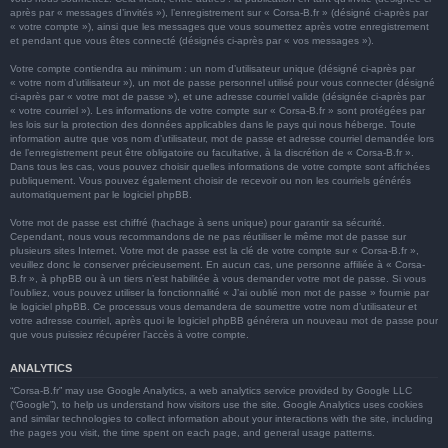
après par « messages d’invités »), l’enregistrement sur « Corsa-B.fr » (désigné ci-après par
« votre compte »), ainsi que les messages que vous soumettez après votre enregistrement
et pendant que vous êtes connecté (désignés ci-après par « vos messages »).
Votre compte contiendra au minimum : un nom d’utilisateur unique (désigné ci-après par
« votre nom d’utilisateur »), un mot de passe personnel utilisé pour vous connecter (désigné
ci-après par « votre mot de passe »), et une adresse courriel valide (désignée ci-après par
« votre courriel »). Les informations de votre compte sur « Corsa-B.fr » sont protégées par
les lois sur la protection des données applicables dans le pays qui nous héberge. Toute
information autre que vos nom d’utilisateur, mot de passe et adresse courriel demandée lors
de l’enregistrement peut être obligatoire ou facultative, à la discrétion de « Corsa-B.fr ».
Dans tous les cas, vous pouvez choisir quelles informations de votre compte sont affichées
publiquement. Vous pouvez également choisir de recevoir ou non les courriels générés
automatiquement par le logiciel phpBB.
Votre mot de passe est chiffré (hachage à sens unique) pour garantir sa sécurité.
Cependant, nous vous recommandons de ne pas réutiliser le même mot de passe sur
plusieurs sites Internet. Votre mot de passe est la clé de votre compte sur « Corsa-B.fr »,
veuillez donc le conserver précieusement. En aucun cas, une personne affiliée à « Corsa-
B.fr », à phpBB ou à un tiers n’est habilitée à vous demander votre mot de passe. Si vous
l’oubliez, vous pouvez utiliser la fonctionnalité « J’ai oublié mon mot de passe » fournie par
le logiciel phpBB. Ce processus vous demandera de soumettre votre nom d’utilisateur et
votre adresse courriel, après quoi le logiciel phpBB générera un nouveau mot de passe pour
que vous puissiez récupérer l’accès à votre compte.
ANALYTICS
“Corsa-B.fr” may use Google Analytics, a web analytics service provided by Google LLC
(“Google”), to help us understand how visitors use the site. Google Analytics uses cookies
and similar technologies to collect information about your interactions with the site, including
the pages you visit, the time spent on each page, and general usage patterns.