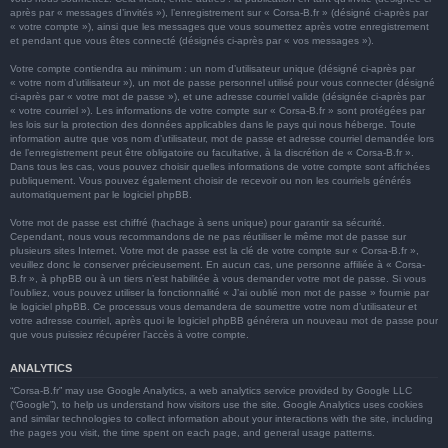
après par « messages d’invités »), l’enregistrement sur « Corsa-B.fr » (désigné ci-après par
« votre compte »), ainsi que les messages que vous soumettez après votre enregistrement
et pendant que vous êtes connecté (désignés ci-après par « vos messages »).
Votre compte contiendra au minimum : un nom d’utilisateur unique (désigné ci-après par
« votre nom d’utilisateur »), un mot de passe personnel utilisé pour vous connecter (désigné
ci-après par « votre mot de passe »), et une adresse courriel valide (désignée ci-après par
« votre courriel »). Les informations de votre compte sur « Corsa-B.fr » sont protégées par
les lois sur la protection des données applicables dans le pays qui nous héberge. Toute
information autre que vos nom d’utilisateur, mot de passe et adresse courriel demandée lors
de l’enregistrement peut être obligatoire ou facultative, à la discrétion de « Corsa-B.fr ».
Dans tous les cas, vous pouvez choisir quelles informations de votre compte sont affichées
publiquement. Vous pouvez également choisir de recevoir ou non les courriels générés
automatiquement par le logiciel phpBB.
Votre mot de passe est chiffré (hachage à sens unique) pour garantir sa sécurité.
Cependant, nous vous recommandons de ne pas réutiliser le même mot de passe sur
plusieurs sites Internet. Votre mot de passe est la clé de votre compte sur « Corsa-B.fr »,
veuillez donc le conserver précieusement. En aucun cas, une personne affiliée à « Corsa-
B.fr », à phpBB ou à un tiers n’est habilitée à vous demander votre mot de passe. Si vous
l’oubliez, vous pouvez utiliser la fonctionnalité « J’ai oublié mon mot de passe » fournie par
le logiciel phpBB. Ce processus vous demandera de soumettre votre nom d’utilisateur et
votre adresse courriel, après quoi le logiciel phpBB générera un nouveau mot de passe pour
que vous puissiez récupérer l’accès à votre compte.
ANALYTICS
“Corsa-B.fr” may use Google Analytics, a web analytics service provided by Google LLC
(“Google”), to help us understand how visitors use the site. Google Analytics uses cookies
and similar technologies to collect information about your interactions with the site, including
the pages you visit, the time spent on each page, and general usage patterns.