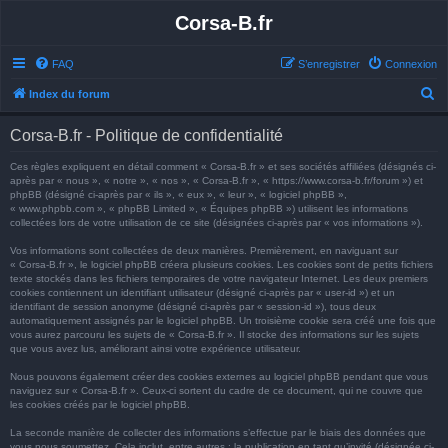
Corsa-B.fr
FAQ
S’enregistrer
Connexion
R
Index du forum
e
Corsa-B.fr - Politique de confidentialité
c
h
Ces règles expliquent en détail comment « Corsa-B.fr » et ses sociétés affiliées (désignés ci-
après par « nous », « notre », « nos », « Corsa-B.fr », « https://www.corsa-b.fr/forum ») et
e
phpBB (désigné ci-après par « ils », « eux », « leur », « logiciel phpBB »,
« www.phpbb.com », « phpBB Limited », « Équipes phpBB ») utilisent les informations
r
collectées lors de votre utilisation de ce site (désignées ci-après par « vos informations »).
c
Vos informations sont collectées de deux manières. Premièrement, en naviguant sur
h
« Corsa-B.fr », le logiciel phpBB créera plusieurs cookies. Les cookies sont de petits fichiers
texte stockés dans les fichiers temporaires de votre navigateur Internet. Les deux premiers
e
cookies contiennent un identifiant utilisateur (désigné ci-après par « user-id ») et un
identifiant de session anonyme (désigné ci-après par « session-id »), tous deux
r
automatiquement assignés par le logiciel phpBB. Un troisième cookie sera créé une fois que
vous aurez parcouru les sujets de « Corsa-B.fr ». Il stocke des informations sur les sujets
que vous avez lus, améliorant ainsi votre expérience utilisateur.
Nous pouvons également créer des cookies externes au logiciel phpBB pendant que vous
naviguez sur « Corsa-B.fr ». Ceux-ci sortent du cadre de ce document, qui ne couvre que
les cookies créés par le logiciel phpBB.
La seconde manière de collecter des informations s’effectue par le biais des données que
vous nous soumettez. Cela inclut, entre autres : la publication en tant qu’invité (désignée ci-