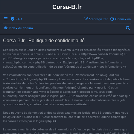
Corsa-B.fr
FAQ
S’enregistrer
Connexion
R
Index du forum
e
Corsa-B.fr - Politique de confidentialité
c
h
Ces règles expliquent en détail comment « Corsa-B.fr » et ses sociétés affiliées (désignés ci-
après par « nous », « notre », « nos », « Corsa-B.fr », « https://www.corsa-b.fr/forum ») et
e
phpBB (désigné ci-après par « ils », « eux », « leur », « logiciel phpBB »,
« www.phpbb.com », « phpBB Limited », « Équipes phpBB ») utilisent les informations
r
collectées lors de votre utilisation de ce site (désignées ci-après par « vos informations »).
c
Vos informations sont collectées de deux manières. Premièrement, en naviguant sur
h
« Corsa-B.fr », le logiciel phpBB créera plusieurs cookies. Les cookies sont de petits fichiers
texte stockés dans les fichiers temporaires de votre navigateur Internet. Les deux premiers
e
cookies contiennent un identifiant utilisateur (désigné ci-après par « user-id ») et un
identifiant de session anonyme (désigné ci-après par « session-id »), tous deux
r
automatiquement assignés par le logiciel phpBB. Un troisième cookie sera créé une fois que
vous aurez parcouru les sujets de « Corsa-B.fr ». Il stocke des informations sur les sujets
que vous avez lus, améliorant ainsi votre expérience utilisateur.
Nous pouvons également créer des cookies externes au logiciel phpBB pendant que vous
naviguez sur « Corsa-B.fr ». Ceux-ci sortent du cadre de ce document, qui ne couvre que
les cookies créés par le logiciel phpBB.
La seconde manière de collecter des informations s’effectue par le biais des données que
vous nous soumettez. Cela inclut, entre autres : la publication en tant qu’invité (désignée ci-