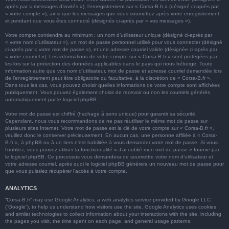
après par « messages d’invités »), l’enregistrement sur « Corsa-B.fr » (désigné ci-après par
« votre compte »), ainsi que les messages que vous soumettez après votre enregistrement
et pendant que vous êtes connecté (désignés ci-après par « vos messages »).
Votre compte contiendra au minimum : un nom d’utilisateur unique (désigné ci-après par
« votre nom d’utilisateur »), un mot de passe personnel utilisé pour vous connecter (désigné
ci-après par « votre mot de passe »), et une adresse courriel valide (désignée ci-après par
« votre courriel »). Les informations de votre compte sur « Corsa-B.fr » sont protégées par
les lois sur la protection des données applicables dans le pays qui nous héberge. Toute
information autre que vos nom d’utilisateur, mot de passe et adresse courriel demandée lors
de l’enregistrement peut être obligatoire ou facultative, à la discrétion de « Corsa-B.fr ».
Dans tous les cas, vous pouvez choisir quelles informations de votre compte sont affichées
publiquement. Vous pouvez également choisir de recevoir ou non les courriels générés
automatiquement par le logiciel phpBB.
Votre mot de passe est chiffré (hachage à sens unique) pour garantir sa sécurité.
Cependant, nous vous recommandons de ne pas réutiliser le même mot de passe sur
plusieurs sites Internet. Votre mot de passe est la clé de votre compte sur « Corsa-B.fr »,
veuillez donc le conserver précieusement. En aucun cas, une personne affiliée à « Corsa-
B.fr », à phpBB ou à un tiers n’est habilitée à vous demander votre mot de passe. Si vous
l’oubliez, vous pouvez utiliser la fonctionnalité « J’ai oublié mon mot de passe » fournie par
le logiciel phpBB. Ce processus vous demandera de soumettre votre nom d’utilisateur et
votre adresse courriel, après quoi le logiciel phpBB générera un nouveau mot de passe pour
que vous puissiez récupérer l’accès à votre compte.
ANALYTICS
“Corsa-B.fr” may use Google Analytics, a web analytics service provided by Google LLC
(“Google”), to help us understand how visitors use the site. Google Analytics uses cookies
and similar technologies to collect information about your interactions with the site, including
the pages you visit, the time spent on each page, and general usage patterns.