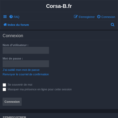
Corsa-B.fr
FAQ
S’enregistrer
Connexion
R
Index du forum
e
Connexion
c
h
Nom d’utilisateur :
e
r
Mot de passe :
c
h
J’ai oublié mon mot de passe
Renvoyer le courriel de confirmation
e
r
Se souvenir de moi
Masquer ma présence en ligne pour cette session
S’ENREGISTRER