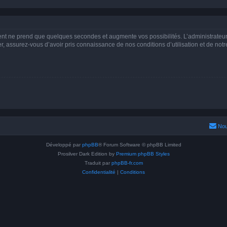
ment ne prend que quelques secondes et augmente vos possibilités. L’administrate
 assurez-vous d’avoir pris connaissance de nos conditions d’utilisation et de notre 
Nou
Développé par
phpBB
® Forum Software © phpBB Limited
Prosilver Dark Edition by
Premium phpBB Styles
Traduit par
phpBB-fr.com
Confidentialité
|
Conditions