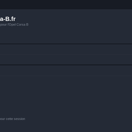
a-B.fr
 pour l'Opel Corsa B
our cette session