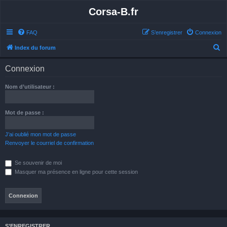
Corsa-B.fr
FAQ
S’enregistrer
Connexion
R
Index du forum
e
Connexion
c
h
Nom d’utilisateur :
e
r
Mot de passe :
c
h
J’ai oublié mon mot de passe
Renvoyer le courriel de confirmation
e
r
Se souvenir de moi
Masquer ma présence en ligne pour cette session
S’ENREGISTRER