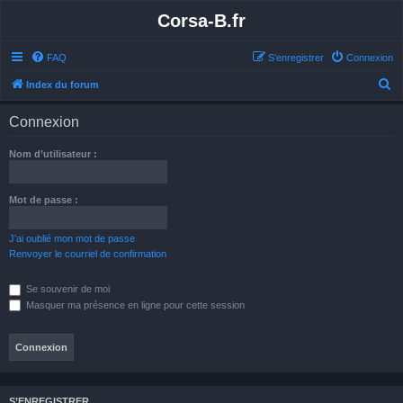
Corsa-B.fr
FAQ
S’enregistrer
Connexion
R
Index du forum
e
Connexion
c
h
Nom d’utilisateur :
e
r
Mot de passe :
c
h
J’ai oublié mon mot de passe
Renvoyer le courriel de confirmation
e
r
Se souvenir de moi
Masquer ma présence en ligne pour cette session
S’ENREGISTRER