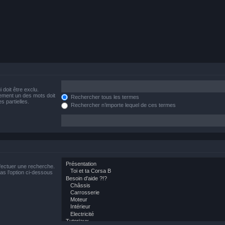
 doit être exclu.
ement un des mots doit
Rechercher tous les termes
s partielles.
Rechercher n’importe lequel de ces termes
fectuer une recherche.
s l’option ci-dessous