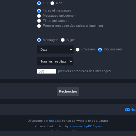
Oui
Non
Titres et messages
Messages uniquement
Titres uniquement
Premier message des sujets uniquement
Messages
Sujets
Croissant
Décroissant
premiers caractères des messages
Nou
Développé par
phpBB
® Forum Software © phpBB Limited
Prosilver Dark Edition by
Premium phpBB Styles
Traduit par
phpBB-fr.com