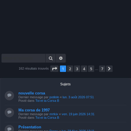
Rechercher
Recherche avancée
Page
1
sur
7
1
2
3
4
5
7
Suivante
162 résultats trouvés
…
Sujets
nouvelle corsa
Dernier message par
potilolo
«
lun. 3 août 2026 07:51
Posté dans
Toi et ta Corsa B
Ma corsa de 1997
Dernier message par
mrtkix
«
ven. 19 juin 2026 14:31
Posté dans
Toi et ta Corsa B
Présentation
Dernier message par
Darcy
«
lun. 23 févr. 2026 13:11