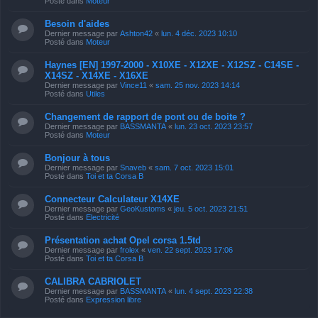
Posté dans
Moteur
Besoin d'aides
Dernier message par
Ashton42
«
lun. 4 déc. 2023 10:10
Posté dans
Moteur
Haynes [EN] 1997-2000 - X10XE - X12XE - X12SZ - C14SE -
X14SZ - X14XE - X16XE
Dernier message par
Vince11
«
sam. 25 nov. 2023 14:14
Posté dans
Utiles
Changement de rapport de pont ou de boite ?
Dernier message par
BASSMANTA
«
lun. 23 oct. 2023 23:57
Posté dans
Moteur
Bonjour à tous
Dernier message par
Snaveb
«
sam. 7 oct. 2023 15:01
Posté dans
Toi et ta Corsa B
Connecteur Calculateur X14XE
Dernier message par
GeoKustoms
«
jeu. 5 oct. 2023 21:51
Posté dans
Electricité
Présentation achat Opel corsa 1.5td
Dernier message par
frolex
«
ven. 22 sept. 2023 17:06
Posté dans
Toi et ta Corsa B
CALIBRA CABRIOLET
Dernier message par
BASSMANTA
«
lun. 4 sept. 2023 22:38
Posté dans
Expression libre