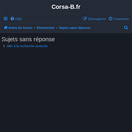
Corsa-B.fr
FAQ
S’enregistrer
Connexion
R
Index du forum
Rechercher
Sujets sans réponse
e
Sujets sans réponse
c
Aller à la recherche avancée
h
e
r
c
h
e
r