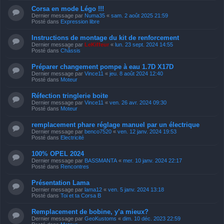
Corsa en mode Légo !!!
Dernier message par
Numa35
«
sam. 2 août 2025 21:59
Posté dans
Expression libre
Instructions de montage du kit de renforcement
Dernier message par
LeKiffeur
«
lun. 23 sept. 2024 14:55
Posté dans
Châssis
Préparer changement pompe à eau 1.7D X17D
Dernier message par
Vince11
«
jeu. 8 août 2024 12:40
Posté dans
Moteur
Réfection tringlerie boite
Dernier message par
Vince11
«
ven. 26 avr. 2024 09:30
Posté dans
Moteur
remplacement phare réglage manuel par un électrique
Dernier message par
benco7520
«
ven. 12 janv. 2024 19:53
Posté dans
Electricité
100% OPEL 2024
Dernier message par
BASSMANTA
«
mer. 10 janv. 2024 22:17
Posté dans
Rencontres
Présentation Lama
Dernier message par
lama12
«
ven. 5 janv. 2024 13:18
Posté dans
Toi et ta Corsa B
Remplacement de bobine, y’a mieux?
Dernier message par
GeoKustoms
«
dim. 10 déc. 2023 22:59